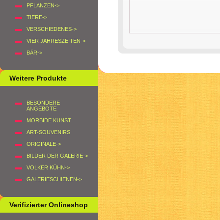
PFLANZEN->
TIERE->
VERSCHIEDENES->
VIER JAHRESZEITEN->
BÄR->
Weitere Produkte
BESONDERE
ANGEBOTE
MORBIDE KUNST
ART-SOUVENIRS
ORIGINALE->
BILDER DER GALERIE->
VOLKER KÜHN->
GALERIESCHIENEN->
Verifizierter Onlineshop