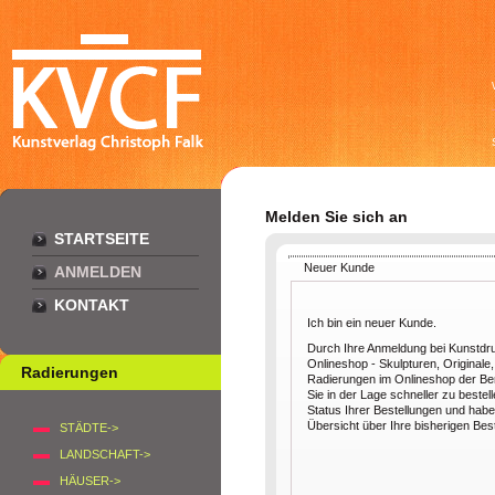
Melden Sie sich an
STARTSEITE
Neuer Kunde
ANMELDEN
KONTAKT
Ich bin ein neuer Kunde.
Durch Ihre Anmeldung bei Kunstdr
Onlineshop - Skulpturen, Originale,
Radierungen
Radierungen im Onlineshop der Berl
Sie in der Lage schneller zu bestel
Status Ihrer Bestellungen und habe
Übersicht über Ihre bisherigen Bes
STÄDTE->
LANDSCHAFT->
HÄUSER->