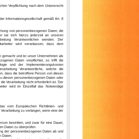
ichen Verpflichtung nach dem Unionsrecht
r Informationsgesellschaft gemäß Art. 8
öschung von personenbezogenen Daten, die
n sie sich hierzu jederzeit an unseren
beitung Verantwortlichen wenden. Der
itarbeiter wird veranlassen, dass dem
ch gemacht und ist unser Unternehmen als
enen Daten verpflichtet, so trifft die
logie und der Implementierungskosten
rbeitung Verantwortliche, welche die
en, dass die betroffene Person von diesen
s zu diesen personenbezogenen Daten oder
e Verarbeitung nicht erforderlich ist. Der
eiter wird im Einzelfall das Notwendige
das vom Europäischen Richtlinien- und
Verarbeitung zu verlangen, wenn eine der
rson bestritten, und zwar für eine Dauer,
nen Daten zu überprüfen.
chung der personenbezogenen Daten ab und
n Daten.