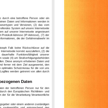
ite durch eine betroffene Person oder ein
meinen Daten und Informationen werden in
owsertypen und Versionen, (2) das vom
reifendes System auf unsere Internetseite
em auf unserer Internetseite angesteuert
et-Protokoll-Adresse (IP-Adresse), (7) der
Informationen, die der Gefahrenabwehr im
istoph Falk keine Rückschlüsse auf die
nternetseite korrekt auszuliefern, (2) die
dauerhafte Funktionsfähigkeit unserer
en sowie (4) um Strafverfolgungsbehörden
stellen. Diese anonym erhobenen Daten und
und ferner mit dem Ziel ausgewertet, den
n optimales Schutzniveau für die von uns
ogfiles werden getrennt von allen durch
bezogenen Daten
aten der betroffenen Person nur für den
durch den Europäischen Richtlinien- und
der für die Verarbeitung Verantwortliche
ungsgeber oder einem anderen zuständigen
en routinemäßig und entsprechend den