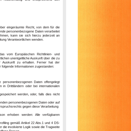
eber eingeräumte Recht, von dem für die
ffende personenbezogene Daten verarbeitet
hmen, kann sie sich hierzu jederzeit an
itung Verantwortlichen wenden.
das vom Europäischen Richtlinien- und
ichen unentgeltliche Auskunft über die zu
 Auskunft zu erhalten. Ferner hat der
r folgende Informationen zugestanden:
e personenbezogenen Daten offengelegt
n Drittländern oder bei internationalen
espeichert werden, oder, falls dies nicht
ffenden personenbezogenen Daten oder auf
erspruchsrechts gegen diese Verarbeitung
son erhoben werden: Alle verfügbaren
rofiling gemäß Artikel 22 Abs.1 und 4 DS-
die involvierte Logik sowie die Tragweite
roffene Person