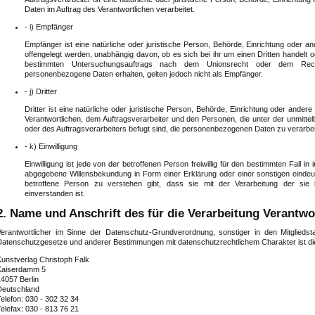
Daten im Auftrag des Verantwortlichen verarbeitet.
- i) Empfänger
Empfänger ist eine natürliche oder juristische Person, Behörde, Einrichtung oder 
offengelegt werden, unabhängig davon, ob es sich bei ihr um einen Dritten handelt 
bestimmten Untersuchungsauftrags nach dem Unionsrecht oder dem Recht
personenbezogene Daten erhalten, gelten jedoch nicht als Empfänger.
- j) Dritter
Dritter ist eine natürliche oder juristische Person, Behörde, Einrichtung oder ander
Verantwortlichen, dem Auftragsverarbeiter und den Personen, die unter der unmitte
oder des Auftragsverarbeiters befugt sind, die personenbezogenen Daten zu verarbei
- k) Einwilligung
Einwilligung ist jede von der betroffenen Person freiwillig für den bestimmten Fall i
abgegebene Willensbekundung in Form einer Erklärung oder einer sonstigen eindeut
betroffene Person zu verstehen gibt, dass sie mit der Verarbeitung der sie
einverstanden ist.
2. Name und Anschrift des für die Verarbeitung Verantwo
Verantwortlicher im Sinne der Datenschutz-Grundverordnung, sonstiger in den Mitglieds
Datenschutzgesetze und anderer Bestimmungen mit datenschutzrechtlichem Charakter ist di
Kunstverlag Christoph Falk
Kaiserdamm 5
4057 Berlin
Deutschland
elefon: 030 - 302 32 34
elefax: 030 - 813 76 21