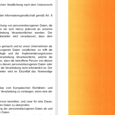
ichen Verpflichtung nach dem Unionsrecht
r Informationsgesellschaft gemäß Art. 8
öschung von personenbezogenen Daten, die
n sie sich hierzu jederzeit an unseren
beitung Verantwortlichen wenden. Der
itarbeiter wird veranlassen, dass dem
ch gemacht und ist unser Unternehmen als
enen Daten verpflichtet, so trifft die
logie und der Implementierungskosten
rbeitung Verantwortliche, welche die
en, dass die betroffene Person von diesen
s zu diesen personenbezogenen Daten oder
e Verarbeitung nicht erforderlich ist. Der
eiter wird im Einzelfall das Notwendige
das vom Europäischen Richtlinien- und
Verarbeitung zu verlangen, wenn eine der
rson bestritten, und zwar für eine Dauer,
nen Daten zu überprüfen.
chung der personenbezogenen Daten ab und
n Daten.