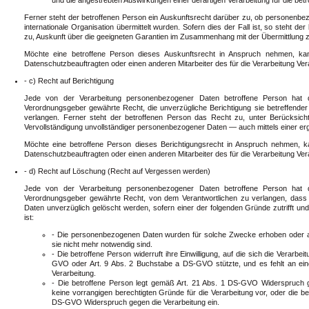
Ferner steht der betroffenen Person ein Auskunftsrecht darüber zu, ob personenbez
internationale Organisation übermittelt wurden. Sofern dies der Fall ist, so steht d
zu, Auskunft über die geeigneten Garantien im Zusammenhang mit der Übermittlung z
Möchte eine betroffene Person dieses Auskunftsrecht in Anspruch nehmen, kan
Datenschutzbeauftragten oder einen anderen Mitarbeiter des für die Verarbeitung Ve
- c) Recht auf Berichtigung
Jede von der Verarbeitung personenbezogener Daten betroffene Person hat 
Verordnungsgeber gewährte Recht, die unverzügliche Berichtigung sie betreffende
verlangen. Ferner steht der betroffenen Person das Recht zu, unter Berücksich
Vervollständigung unvollständiger personenbezogener Daten — auch mittels einer e
Möchte eine betroffene Person dieses Berichtigungsrecht in Anspruch nehmen, ka
Datenschutzbeauftragten oder einen anderen Mitarbeiter des für die Verarbeitung Ve
- d) Recht auf Löschung (Recht auf Vergessen werden)
Jede von der Verarbeitung personenbezogener Daten betroffene Person hat 
Verordnungsgeber gewährte Recht, von dem Verantwortlichen zu verlangen, dass
Daten unverzüglich gelöscht werden, sofern einer der folgenden Gründe zutrifft und 
ist:
- Die personenbezogenen Daten wurden für solche Zwecke erhoben oder auf
sie nicht mehr notwendig sind.
- Die betroffene Person widerruft ihre Einwilligung, auf die sich die Verarb
GVO oder Art. 9 Abs. 2 Buchstabe a DS-GVO stützte, und es fehlt an eine
Verarbeitung.
- Die betroffene Person legt gemäß Art. 21 Abs. 1 DS-GVO Widerspruch ge
keine vorrangigen berechtigten Gründe für die Verarbeitung vor, oder die b
DS-GVO Widerspruch gegen die Verarbeitung ein.