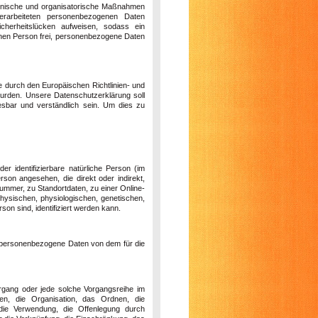
technische und organisatorische Maßnahmen
erarbeiteten personenbezogenen Daten
icherheitslücken aufweisen, sodass ein
fenen Person frei, personenbezogene Daten
ie durch den Europäischen Richtlinien- und
rden. Unsere Datenschutzerklärung soll
lesbar und verständlich sein. Um dies zu
er identifizierbare natürliche Person (im
erson angesehen, die direkt oder indirekt,
mmer, zu Standortdaten, zu einer Online-
ysischen, physiologischen, genetischen,
rson sind, identifiziert werden kann.
ren personenbezogene Daten von dem für die
Vorgang oder jede solche Vorgangsreihe im
, die Organisation, das Ordnen, die
die Verwendung, die Offenlegung durch