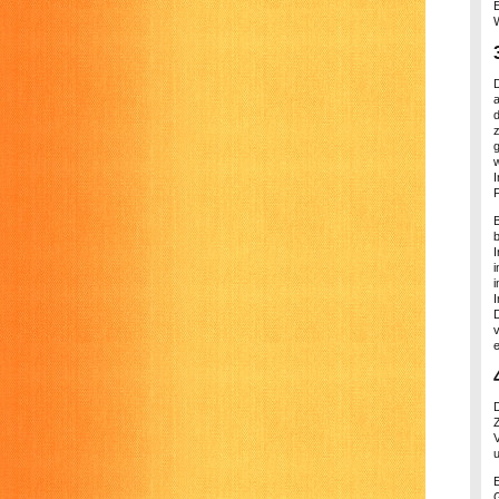
E
w
F
b
u