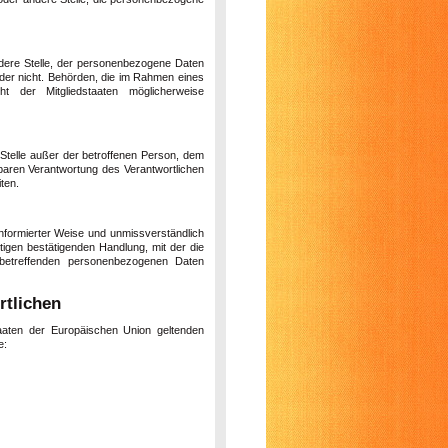
andere Stelle, der personenbezogene Daten
oder nicht. Behörden, die im Rahmen eines
 der Mitgliedstaaten möglicherweise
e Stelle außer der betroffenen Person, dem
lbaren Verantwortung des Verantwortlichen
ten.
n informierter Weise und unmissverständlich
igen bestätigenden Handlung, mit der die
 betreffenden personenbezogenen Daten
rtlichen
taaten der Europäischen Union geltenden
e: