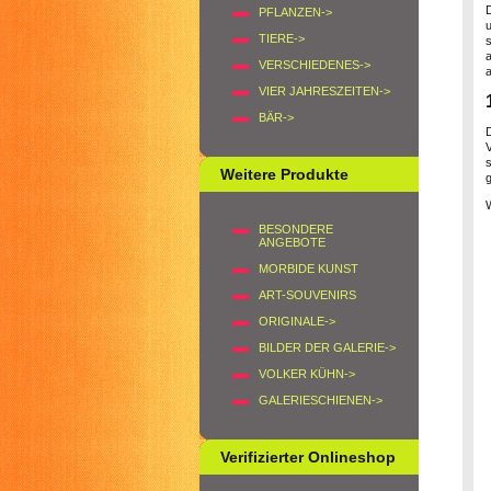
PFLANZEN->
TIERE->
VERSCHIEDENES->
a
VIER JAHRESZEITEN->
BÄR->
D
Weitere Produkte
g
BESONDERE
ANGEBOTE
MORBIDE KUNST
ART-SOUVENIRS
ORIGINALE->
BILDER DER GALERIE->
VOLKER KÜHN->
GALERIESCHIENEN->
Verifizierter Onlineshop