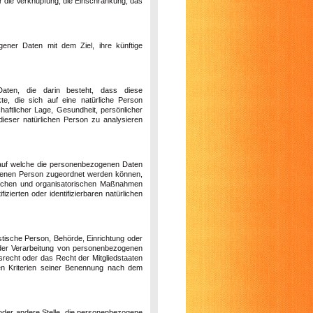
er die Verknüpfung, die Einschränkung, das
gener Daten mit dem Ziel, ihre künftige
 Daten, die darin besteht, dass diese
, die sich auf eine natürliche Person
haftlicher Lage, Gesundheit, persönlicher
 dieser natürlichen Person zu analysieren
 auf welche die personenbezogenen Daten
offenen Person zugeordnet werden können,
nischen und organisatorischen Maßnahmen
zierten oder identifizierbaren natürlichen
ristische Person, Behörde, Einrichtung oder
l der Verarbeitung von personenbezogenen
srecht oder das Recht der Mitgliedstaaten
en Kriterien seiner Benennung nach dem
g oder andere Stelle, die personenbezogene