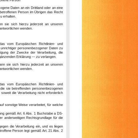
ogene Daten an ein Drittland oder an eine
er betroffenen Person im Übrigen das Recht
u erhalten.
n sie sich hierzu jederzeit an unseren
rantwortlichen wenden.
das vom Europäischen Richtlinien- und
r unrichtiger personenbezogener Daten zu
tigung der Zwecke der Verarbeitung, die
rgänzenden Erklärung — zu verlangen.
nn sie sich hierzu jederzeit an unseren
rantwortlichen wenden.
das vom Europäischen Richtlinien- und
 die sie betreffenden personenbezogenen
soweit die Verarbeitung nicht erforderlich
 sonstige Weise verarbeitet, für welche
eitung gemäß Art. 6 Abs. 1 Buchstabe a DS-
r anderweitigen Rechtsgrundlage für die
gen die Verarbeitung ein, und es liegen
etroffene Person legt gemäß Art. 21 Abs. 2