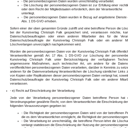
- Die personenbezogenen Daten wurden unrechtmäßig verarbeitet.
- Die Löschung der personenbezogenen Daten ist zur Erfüllung einer rechtl
oder dem Recht der Mitgliedstaaten erforderlich, dem der Verantwortliche
unterliegt.
- Die personenbezogenen Daten wurden in Bezug auf angebotene Dienste de
Abs. 1 DS-GVO erhoben.
Sofern einer der oben genannten Gründe zutrifft und eine betroffene Person die L
bei der Kunstverlag Christoph Falk gespeichert sind, veranlassen möchte, kan
Datenschutzbeauftragten oder einen anderen Mitarbeiter des für die Verar
Datenschutzbeauftragte der Kunstverlag Christoph Falk oder ein anderer M
Löschverlangen unverzüglich nachgekommen wird.
Wurden die personenbezogenen Daten von der Kunstverlag Christoph Falk öffentli
Verantwortlicher gemäß Art. 17 Abs. 1 DS-GVO zur Löschung der personenbezog
Kunstverlag Christoph Falk unter Berücksichtigung der verfügbaren Techno
angemessene Maßnahmen, auch technischer Art, um andere für die Datenvera
veröffentlichten personenbezogenen Daten verarbeiten, darüber in Kenntnis zu setz
anderen für die Datenverarbeitung Verantwortlichen die Löschung sämtlicher Link
von Kopien oder Replikationen dieser personenbezogenen Daten verlangt hat, soweit di
Datenschutzbeauftragte der Kunstverlag Christoph Falk oder ein anderer Mitarb
veranlassen.
- e) Recht auf Einschränkung der Verarbeitung
Jede von der Verarbeitung personenbezogener Daten betroffene Person hat 
Verordnungsgeber gewährte Recht, von dem Verantwortlichen die Einschränkung der 
folgenden Voraussetzungen gegeben ist:
- Die Richtigkeit der personenbezogenen Daten wird von der betroffenen Pe
die es dem Verantwortlichen ermöglicht, die Richtigkeit der personenbezoge
- Die Verarbeitung ist unrechtmäßig, die betroffene Person lehnt die Lös
verlangt stattdessen die Einschränkung der Nutzung der personenbezogene