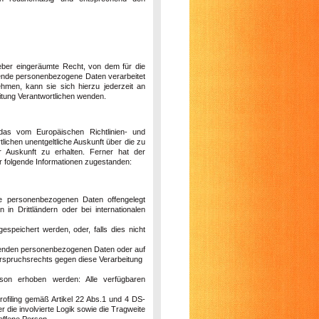
eber eingeräumte Recht, von dem für die
ffende personenbezogene Daten verarbeitet
hmen, kann sie sich hierzu jederzeit an
itung Verantwortlichen wenden.
das vom Europäischen Richtlinien- und
ichen unentgeltliche Auskunft über die zu
 Auskunft zu erhalten. Ferner hat der
r folgende Informationen zugestanden:
e personenbezogenen Daten offengelegt
n Drittländern oder bei internationalen
espeichert werden, oder, falls dies nicht
ffenden personenbezogenen Daten oder auf
erspruchsrechts gegen diese Verarbeitung
son erhoben werden: Alle verfügbaren
rofiling gemäß Artikel 22 Abs.1 und 4 DS-
die involvierte Logik sowie die Tragweite
roffene Person