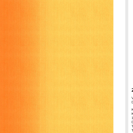
1
T
T