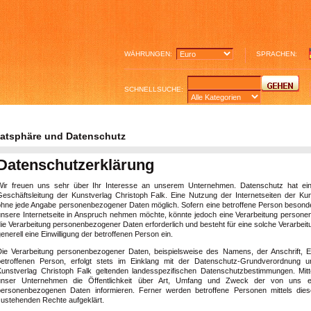
WÄHRUNGEN:
SPRACHEN:
SCHNELLSUCHE:
vatsphäre und Datenschutz
Datenschutzerklärung
Wir freuen uns sehr über Ihr Interesse an unserem Unternehmen. Datenschutz hat ein
Geschäftsleitung der Kunstverlag Christoph Falk. Eine Nutzung der Internetseiten der Kun
ohne jede Angabe personenbezogener Daten möglich. Sofern eine betroffene Person beson
unsere Internetseite in Anspruch nehmen möchte, könnte jedoch eine Verarbeitung personen
ie Verarbeitung personenbezogener Daten erforderlich und besteht für eine solche Verarbeit
enerell eine Einwilligung der betroffenen Person ein.
Die Verarbeitung personenbezogener Daten, beispielsweise des Namens, der Anschrift, 
betroffenen Person, erfolgt stets im Einklang mit der Datenschutz-Grundverordnung 
Kunstverlag Christoph Falk geltenden landesspezifischen Datenschutzbestimmungen. Mit
unser Unternehmen die Öffentlichkeit über Art, Umfang und Zweck der von uns er
personenbezogenen Daten informieren. Ferner werden betroffene Personen mittels dies
zustehenden Rechte aufgeklärt.