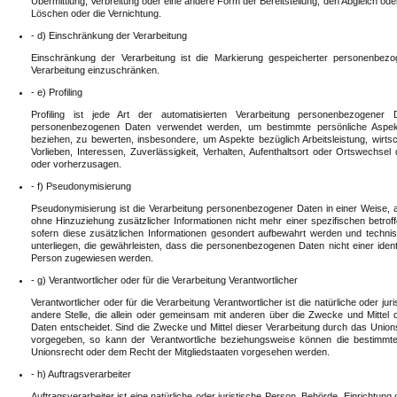
Übermittlung, Verbreitung oder eine andere Form der Bereitstellung, den Abgleich od
Löschen oder die Vernichtung.
- d) Einschränkung der Verarbeitung
Einschränkung der Verarbeitung ist die Markierung gespeicherter personenbezo
Verarbeitung einzuschränken.
- e) Profiling
Profiling ist jede Art der automatisierten Verarbeitung personenbezogener
personenbezogenen Daten verwendet werden, um bestimmte persönliche Aspekte
beziehen, zu bewerten, insbesondere, um Aspekte bezüglich Arbeitsleistung, wirtsc
Vorlieben, Interessen, Zuverlässigkeit, Verhalten, Aufenthaltsort oder Ortswechsel
oder vorherzusagen.
- f) Pseudonymisierung
Pseudonymisierung ist die Verarbeitung personenbezogener Daten in einer Weise,
ohne Hinzuziehung zusätzlicher Informationen nicht mehr einer spezifischen betr
sofern diese zusätzlichen Informationen gesondert aufbewahrt werden und tech
unterliegen, die gewährleisten, dass die personenbezogenen Daten nicht einer identifi
Person zugewiesen werden.
- g) Verantwortlicher oder für die Verarbeitung Verantwortlicher
Verantwortlicher oder für die Verarbeitung Verantwortlicher ist die natürliche oder ju
andere Stelle, die allein oder gemeinsam mit anderen über die Zwecke und Mitte
Daten entscheidet. Sind die Zwecke und Mittel dieser Verarbeitung durch das Union
vorgegeben, so kann der Verantwortliche beziehungsweise können die bestimmt
Unionsrecht oder dem Recht der Mitgliedstaaten vorgesehen werden.
- h) Auftragsverarbeiter
Auftragsverarbeiter ist eine natürliche oder juristische Person, Behörde, Einrichtun