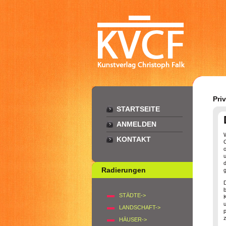
Pri
STARTSEITE
ANMELDEN
KONTAKT
d
Radierungen
g
STÄDTE->
LANDSCHAFT->
HÄUSER->