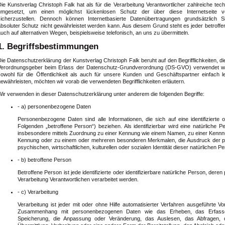
Die Kunstverlag Christoph Falk hat als für die Verarbeitung Verantwortlicher zahlreiche 
umgesetzt, um einen möglichst lückenlosen Schutz der über diese Internetseite v
sicherzustellen. Dennoch können Internetbasierte Datenübertragungen grundsätzlich S
absoluter Schutz nicht gewährleistet werden kann. Aus diesem Grund steht es jeder betrof
uch auf alternativen Wegen, beispielsweise telefonisch, an uns zu übermitteln.
1. Begriffsbestimmungen
ie Datenschutzerklärung der Kunstverlag Christoph Falk beruht auf den Begrifflichkeiten, d
Verordnungsgeber beim Erlass der Datenschutz-Grundverordnung (DS-GVO) verwendet wu
sowohl für die Öffentlichkeit als auch für unsere Kunden und Geschäftspartner einfach 
ewährleisten, möchten wir vorab die verwendeten Begrifflichkeiten erläutern.
Wir verwenden in dieser Datenschutzerklärung unter anderem die folgenden Begriffe:
- a) personenbezogene Daten
Personenbezogene Daten sind alle Informationen, die sich auf eine identifizierte od
Folgenden „betroffene Person“) beziehen. Als identifizierbar wird eine natürliche P
insbesondere mittels Zuordnung zu einer Kennung wie einem Namen, zu einer Kennnu
Kennung oder zu einem oder mehreren besonderen Merkmalen, die Ausdruck der ph
psychischen, wirtschaftlichen, kulturellen oder sozialen Identität dieser natürlichen Pe
- b) betroffene Person
Betroffene Person ist jede identifizierte oder identifizierbare natürliche Person, de
Verarbeitung Verantwortlichen verarbeitet werden.
- c) Verarbeitung
Verarbeitung ist jeder mit oder ohne Hilfe automatisierter Verfahren ausgeführte 
Zusammenhang mit personenbezogenen Daten wie das Erheben, das Erfassen
Speicherung, die Anpassung oder Veränderung, das Auslesen, das Abfragen, 