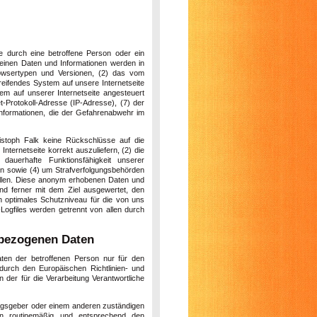
ite durch eine betroffene Person oder ein
meinen Daten und Informationen werden in
owsertypen und Versionen, (2) das vom
reifendes System auf unsere Internetseite
em auf unserer Internetseite angesteuert
et-Protokoll-Adresse (IP-Adresse), (7) der
Informationen, die der Gefahrenabwehr im
istoph Falk keine Rückschlüsse auf die
nternetseite korrekt auszuliefern, (2) die
dauerhafte Funktionsfähigkeit unserer
en sowie (4) um Strafverfolgungsbehörden
stellen. Diese anonym erhobenen Daten und
und ferner mit dem Ziel ausgewertet, den
n optimales Schutzniveau für die von uns
ogfiles werden getrennt von allen durch
bezogenen Daten
aten der betroffenen Person nur für den
durch den Europäischen Richtlinien- und
der für die Verarbeitung Verantwortliche
ungsgeber oder einem anderen zuständigen
en routinemäßig und entsprechend den