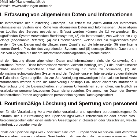
-Mail: info@kunstverlagfalk.de
Website: www.radierungen-online.de
3. Erfassung von allgemeinen Daten und Informationen
Die Internetseite der Kunstverlag Christoph Falk erfasst mit jedem Aufruf der Internetse
automatisiertes System eine Reihe von allgemeinen Daten und Informationen. Diese allge
den Logfiles des Servers gespeichert. Erfasst werden können die (1) verwendeten Br
zugreifenden System verwendete Betriebssystem, (3) die Internetseite, von welcher ein zug
gelangt (sogenannte Referrer), (4) die Unterwebseiten, welche über ein zugreifendes Syst
erden, (5) das Datum und die Uhrzeit eines Zugriffs auf die Internetseite, (6) eine Intern
Internet-Service-Provider des zugreifenden Systems und (8) sonstige ähnliche Daten und 
alle von Angriffen auf unsere informationstechnologischen Systeme dienen.
Bei der Nutzung dieser allgemeinen Daten und Informationen zieht die Kunstverlag Chr
etroffene Person. Diese Informationen werden vielmehr benötigt, um (1) die Inhalte unserer I
Inhalte unserer Internetseite sowie die Werbung für diese zu optimieren, (3) die 
informationstechnologischen Systeme und der Technik unserer Internetseite zu gewährleist
im Falle eines Cyberangriffes die zur Strafverfolgung notwendigen Informationen bereitzu
Informationen werden durch die Kunstverlag Christoph Falk daher einerseits statistisch 
Datenschutz und die Datensicherheit in unserem Unternehmen zu erhöhen, um letztlich ei
verarbeiteten personenbezogenen Daten sicherzustellen. Die anonymen Daten der Server-L
eine betroffene Person angegebenen personenbezogenen Daten gespeichert.
4. Routinemäßige Löschung und Sperrung von personen
Der für die Verarbeitung Verantwortliche verarbeitet und speichert personenbezogene D
Zeitraum, der zur Erreichung des Speicherungszwecks erforderlich ist oder sofern dies 
Verordnungsgeber oder einen anderen Gesetzgeber in Gesetzen oder Vorschriften, welchen 
nterliegt, vorgesehen wurde.
Entfällt der Speicherungszweck oder läuft eine vom Europäischen Richtlinien- und Verordn
Gesetzgeber vorgeschriebene Speicherfrist ab, werden die personenbezogenen Dat