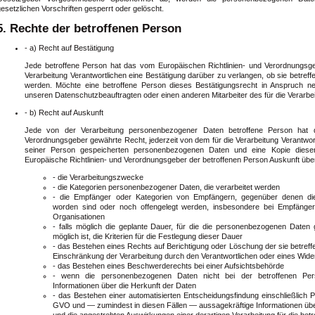
esetzlichen Vorschriften gesperrt oder gelöscht.
5. Rechte der betroffenen Person
- a) Recht auf Bestätigung
Jede betroffene Person hat das vom Europäischen Richtlinien- und Verordnungsg
Verarbeitung Verantwortlichen eine Bestätigung darüber zu verlangen, ob sie betre
werden. Möchte eine betroffene Person dieses Bestätigungsrecht in Anspruch ne
unseren Datenschutzbeauftragten oder einen anderen Mitarbeiter des für die Verarbe
- b) Recht auf Auskunft
Jede von der Verarbeitung personenbezogener Daten betroffene Person hat 
Verordnungsgeber gewährte Recht, jederzeit von dem für die Verarbeitung Verantwortl
seiner Person gespeicherten personenbezogenen Daten und eine Kopie dieser
Europäische Richtlinien- und Verordnungsgeber der betroffenen Person Auskunft übe
- die Verarbeitungszwecke
- die Kategorien personenbezogener Daten, die verarbeitet werden
- die Empfänger oder Kategorien von Empfängern, gegenüber denen di
worden sind oder noch offengelegt werden, insbesondere bei Empfängern i
Organisationen
- falls möglich die geplante Dauer, für die die personenbezogenen Daten g
möglich ist, die Kriterien für die Festlegung dieser Dauer
- das Bestehen eines Rechts auf Berichtigung oder Löschung der sie betre
Einschränkung der Verarbeitung durch den Verantwortlichen oder eines Wid
- das Bestehen eines Beschwerderechts bei einer Aufsichtsbehörde
- wenn die personenbezogenen Daten nicht bei der betroffenen Per
Informationen über die Herkunft der Daten
- das Bestehen einer automatisierten Entscheidungsfindung einschließlich P
GVO und — zumindest in diesen Fällen — aussagekräftige Informationen über 
und die angestrebten Auswirkungen einer derartigen Verarbeitung für die bet