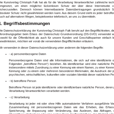
Die Kunstverlag Christoph Falk hat als für die Verarbeitung Verantwortlicher zahlreiche 
umgesetzt, um einen möglichst lückenlosen Schutz der über diese Internetseite v
sicherzustellen. Dennoch können Internetbasierte Datenübertragungen grundsätzlich S
absoluter Schutz nicht gewährleistet werden kann. Aus diesem Grund steht es jeder betrof
uch auf alternativen Wegen, beispielsweise telefonisch, an uns zu übermitteln.
1. Begriffsbestimmungen
ie Datenschutzerklärung der Kunstverlag Christoph Falk beruht auf den Begrifflichkeiten, d
Verordnungsgeber beim Erlass der Datenschutz-Grundverordnung (DS-GVO) verwendet wu
sowohl für die Öffentlichkeit als auch für unsere Kunden und Geschäftspartner einfach 
ewährleisten, möchten wir vorab die verwendeten Begrifflichkeiten erläutern.
Wir verwenden in dieser Datenschutzerklärung unter anderem die folgenden Begriffe:
- a) personenbezogene Daten
Personenbezogene Daten sind alle Informationen, die sich auf eine identifizierte od
Folgenden „betroffene Person“) beziehen. Als identifizierbar wird eine natürliche P
insbesondere mittels Zuordnung zu einer Kennung wie einem Namen, zu einer Kennnu
Kennung oder zu einem oder mehreren besonderen Merkmalen, die Ausdruck der ph
psychischen, wirtschaftlichen, kulturellen oder sozialen Identität dieser natürlichen Pe
- b) betroffene Person
Betroffene Person ist jede identifizierte oder identifizierbare natürliche Person, de
Verarbeitung Verantwortlichen verarbeitet werden.
- c) Verarbeitung
Verarbeitung ist jeder mit oder ohne Hilfe automatisierter Verfahren ausgeführte 
Zusammenhang mit personenbezogenen Daten wie das Erheben, das Erfassen
Speicherung, die Anpassung oder Veränderung, das Auslesen, das Abfragen, 