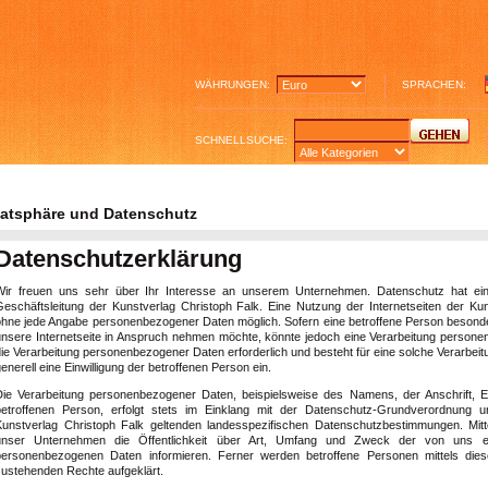
WÄHRUNGEN:
SPRACHEN:
SCHNELLSUCHE:
vatsphäre und Datenschutz
Datenschutzerklärung
Wir freuen uns sehr über Ihr Interesse an unserem Unternehmen. Datenschutz hat ein
Geschäftsleitung der Kunstverlag Christoph Falk. Eine Nutzung der Internetseiten der Kun
ohne jede Angabe personenbezogener Daten möglich. Sofern eine betroffene Person beson
unsere Internetseite in Anspruch nehmen möchte, könnte jedoch eine Verarbeitung personen
ie Verarbeitung personenbezogener Daten erforderlich und besteht für eine solche Verarbeit
enerell eine Einwilligung der betroffenen Person ein.
Die Verarbeitung personenbezogener Daten, beispielsweise des Namens, der Anschrift, 
betroffenen Person, erfolgt stets im Einklang mit der Datenschutz-Grundverordnung 
Kunstverlag Christoph Falk geltenden landesspezifischen Datenschutzbestimmungen. Mit
unser Unternehmen die Öffentlichkeit über Art, Umfang und Zweck der von uns er
personenbezogenen Daten informieren. Ferner werden betroffene Personen mittels dies
zustehenden Rechte aufgeklärt.