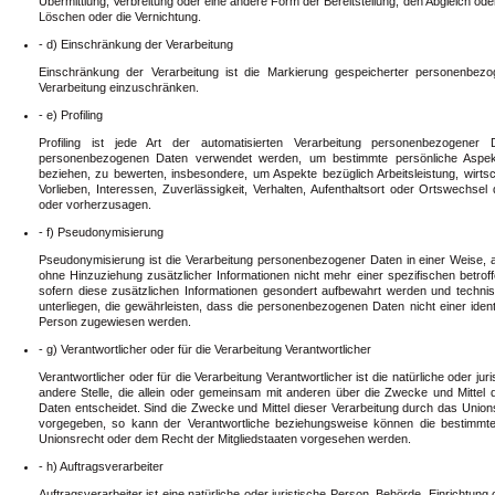
Übermittlung, Verbreitung oder eine andere Form der Bereitstellung, den Abgleich od
Löschen oder die Vernichtung.
- d) Einschränkung der Verarbeitung
Einschränkung der Verarbeitung ist die Markierung gespeicherter personenbezo
Verarbeitung einzuschränken.
- e) Profiling
Profiling ist jede Art der automatisierten Verarbeitung personenbezogener
personenbezogenen Daten verwendet werden, um bestimmte persönliche Aspekte
beziehen, zu bewerten, insbesondere, um Aspekte bezüglich Arbeitsleistung, wirtsc
Vorlieben, Interessen, Zuverlässigkeit, Verhalten, Aufenthaltsort oder Ortswechsel
oder vorherzusagen.
- f) Pseudonymisierung
Pseudonymisierung ist die Verarbeitung personenbezogener Daten in einer Weise,
ohne Hinzuziehung zusätzlicher Informationen nicht mehr einer spezifischen betr
sofern diese zusätzlichen Informationen gesondert aufbewahrt werden und tech
unterliegen, die gewährleisten, dass die personenbezogenen Daten nicht einer identifi
Person zugewiesen werden.
- g) Verantwortlicher oder für die Verarbeitung Verantwortlicher
Verantwortlicher oder für die Verarbeitung Verantwortlicher ist die natürliche oder ju
andere Stelle, die allein oder gemeinsam mit anderen über die Zwecke und Mitte
Daten entscheidet. Sind die Zwecke und Mittel dieser Verarbeitung durch das Union
vorgegeben, so kann der Verantwortliche beziehungsweise können die bestimmt
Unionsrecht oder dem Recht der Mitgliedstaaten vorgesehen werden.
- h) Auftragsverarbeiter
Auftragsverarbeiter ist eine natürliche oder juristische Person, Behörde, Einrichtun