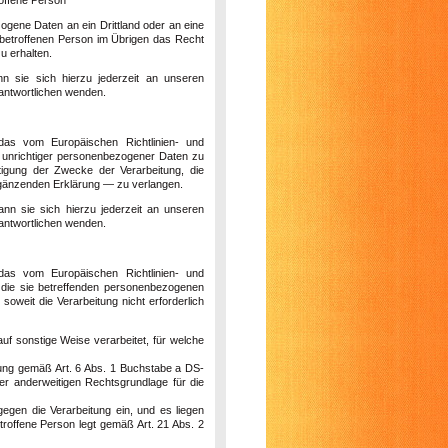
ogene Daten an ein Drittland oder an eine
er betroffenen Person im Übrigen das Recht
u erhalten.
n sie sich hierzu jederzeit an unseren
rantwortlichen wenden.
das vom Europäischen Richtlinien- und
r unrichtiger personenbezogener Daten zu
tigung der Zwecke der Verarbeitung, die
rgänzenden Erklärung — zu verlangen.
nn sie sich hierzu jederzeit an unseren
rantwortlichen wenden.
das vom Europäischen Richtlinien- und
 die sie betreffenden personenbezogenen
soweit die Verarbeitung nicht erforderlich
 sonstige Weise verarbeitet, für welche
eitung gemäß Art. 6 Abs. 1 Buchstabe a DS-
r anderweitigen Rechtsgrundlage für die
gen die Verarbeitung ein, und es liegen
etroffene Person legt gemäß Art. 21 Abs. 2