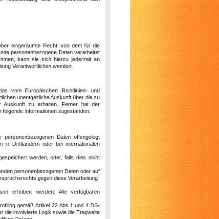
eber eingeräumte Recht, von dem für die
ffende personenbezogene Daten verarbeitet
hmen, kann sie sich hierzu jederzeit an
itung Verantwortlichen wenden.
das vom Europäischen Richtlinien- und
ichen unentgeltliche Auskunft über die zu
 Auskunft zu erhalten. Ferner hat der
r folgende Informationen zugestanden:
e personenbezogenen Daten offengelegt
n Drittländern oder bei internationalen
espeichert werden, oder, falls dies nicht
ffenden personenbezogenen Daten oder auf
erspruchsrechts gegen diese Verarbeitung
son erhoben werden: Alle verfügbaren
rofiling gemäß Artikel 22 Abs.1 und 4 DS-
die involvierte Logik sowie die Tragweite
roffene Person