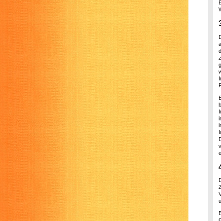
E
w
F
b
u