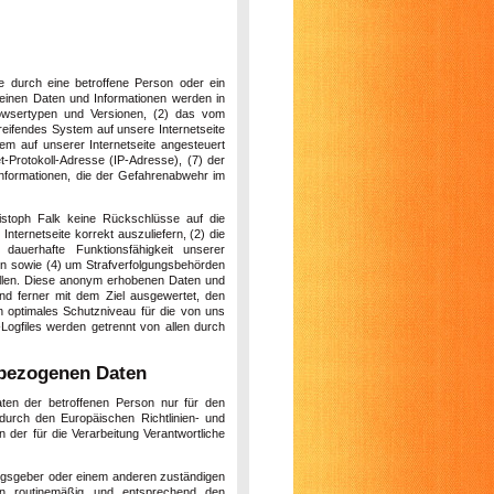
ite durch eine betroffene Person oder ein
meinen Daten und Informationen werden in
owsertypen und Versionen, (2) das vom
reifendes System auf unsere Internetseite
em auf unserer Internetseite angesteuert
et-Protokoll-Adresse (IP-Adresse), (7) der
Informationen, die der Gefahrenabwehr im
istoph Falk keine Rückschlüsse auf die
nternetseite korrekt auszuliefern, (2) die
dauerhafte Funktionsfähigkeit unserer
en sowie (4) um Strafverfolgungsbehörden
stellen. Diese anonym erhobenen Daten und
und ferner mit dem Ziel ausgewertet, den
n optimales Schutzniveau für die von uns
ogfiles werden getrennt von allen durch
bezogenen Daten
aten der betroffenen Person nur für den
durch den Europäischen Richtlinien- und
der für die Verarbeitung Verantwortliche
ungsgeber oder einem anderen zuständigen
en routinemäßig und entsprechend den