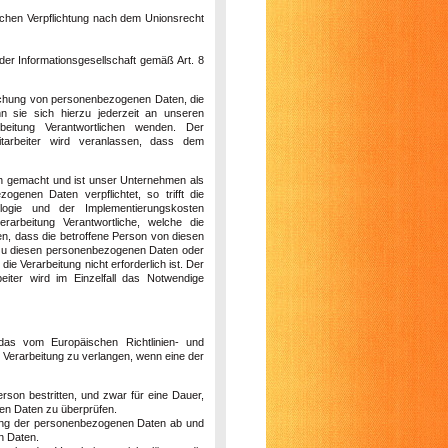
ichen Verpflichtung nach dem Unionsrecht
r Informationsgesellschaft gemäß Art. 8
öschung von personenbezogenen Daten, die
n sie sich hierzu jederzeit an unseren
beitung Verantwortlichen wenden. Der
itarbeiter wird veranlassen, dass dem
ch gemacht und ist unser Unternehmen als
enen Daten verpflichtet, so trifft die
logie und der Implementierungskosten
rbeitung Verantwortliche, welche die
en, dass die betroffene Person von diesen
s zu diesen personenbezogenen Daten oder
e Verarbeitung nicht erforderlich ist. Der
eiter wird im Einzelfall das Notwendige
das vom Europäischen Richtlinien- und
Verarbeitung zu verlangen, wenn eine der
rson bestritten, und zwar für eine Dauer,
nen Daten zu überprüfen.
chung der personenbezogenen Daten ab und
n Daten.