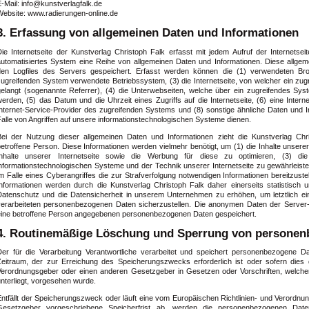
-Mail: info@kunstverlagfalk.de
Website: www.radierungen-online.de
3. Erfassung von allgemeinen Daten und Informationen
Die Internetseite der Kunstverlag Christoph Falk erfasst mit jedem Aufruf der Internetse
automatisiertes System eine Reihe von allgemeinen Daten und Informationen. Diese allge
den Logfiles des Servers gespeichert. Erfasst werden können die (1) verwendeten Br
zugreifenden System verwendete Betriebssystem, (3) die Internetseite, von welcher ein zug
gelangt (sogenannte Referrer), (4) die Unterwebseiten, welche über ein zugreifendes Syst
erden, (5) das Datum und die Uhrzeit eines Zugriffs auf die Internetseite, (6) eine Intern
Internet-Service-Provider des zugreifenden Systems und (8) sonstige ähnliche Daten und 
alle von Angriffen auf unsere informationstechnologischen Systeme dienen.
Bei der Nutzung dieser allgemeinen Daten und Informationen zieht die Kunstverlag Chr
etroffene Person. Diese Informationen werden vielmehr benötigt, um (1) die Inhalte unserer I
Inhalte unserer Internetseite sowie die Werbung für diese zu optimieren, (3) die 
informationstechnologischen Systeme und der Technik unserer Internetseite zu gewährleist
im Falle eines Cyberangriffes die zur Strafverfolgung notwendigen Informationen bereitzu
Informationen werden durch die Kunstverlag Christoph Falk daher einerseits statistisch 
Datenschutz und die Datensicherheit in unserem Unternehmen zu erhöhen, um letztlich ei
verarbeiteten personenbezogenen Daten sicherzustellen. Die anonymen Daten der Server-L
eine betroffene Person angegebenen personenbezogenen Daten gespeichert.
4. Routinemäßige Löschung und Sperrung von personen
Der für die Verarbeitung Verantwortliche verarbeitet und speichert personenbezogene D
Zeitraum, der zur Erreichung des Speicherungszwecks erforderlich ist oder sofern dies 
Verordnungsgeber oder einen anderen Gesetzgeber in Gesetzen oder Vorschriften, welchen 
nterliegt, vorgesehen wurde.
Entfällt der Speicherungszweck oder läuft eine vom Europäischen Richtlinien- und Verordn
Gesetzgeber vorgeschriebene Speicherfrist ab, werden die personenbezogenen Dat