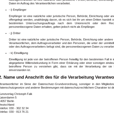
Daten im Auftrag des Verantwortlichen verarbeitet.
- i) Empfänger
Empfänger ist eine natürliche oder juristische Person, Behörde, Einrichtung oder 
offengelegt werden, unabhängig davon, ob es sich bei ihr um einen Dritten handelt 
bestimmten Untersuchungsauftrags nach dem Unionsrecht oder dem Recht
personenbezogene Daten erhalten, gelten jedoch nicht als Empfänger.
- j) Dritter
Dritter ist eine natürliche oder juristische Person, Behörde, Einrichtung oder ander
Verantwortlichen, dem Auftragsverarbeiter und den Personen, die unter der unmitte
oder des Auftragsverarbeiters befugt sind, die personenbezogenen Daten zu verarbei
- k) Einwilligung
Einwilligung ist jede von der betroffenen Person freiwillig für den bestimmten Fall i
abgegebene Willensbekundung in Form einer Erklärung oder einer sonstigen eindeut
betroffene Person zu verstehen gibt, dass sie mit der Verarbeitung der sie
einverstanden ist.
2. Name und Anschrift des für die Verarbeitung Verantwo
Verantwortlicher im Sinne der Datenschutz-Grundverordnung, sonstiger in den Mitglieds
Datenschutzgesetze und anderer Bestimmungen mit datenschutzrechtlichem Charakter ist di
Kunstverlag Christoph Falk
Kaiserdamm 5
4057 Berlin
Deutschland
elefon: 030 - 302 32 34
elefax: 030 - 813 76 21