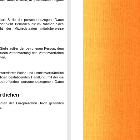
andere Stelle, der personenbezogene Daten
oder nicht. Behörden, die im Rahmen eines
 der Mitgliedstaaten möglicherweise
e Stelle außer der betroffenen Person, dem
lbaren Verantwortung des Verantwortlichen
ten.
n informierter Weise und unmissverständlich
igen bestätigenden Handlung, mit der die
 betreffenden personenbezogenen Daten
rtlichen
taaten der Europäischen Union geltenden
e: