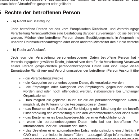
esetzlichen Vorschriften gesperrt oder gelöscht.
5. Rechte der betroffenen Person
- a) Recht auf Bestätigung
Jede betroffene Person hat das vom Europäischen Richtlinien- und Verordnungsg
Verarbeitung Verantwortlichen eine Bestätigung darüber zu verlangen, ob sie betre
werden. Möchte eine betroffene Person dieses Bestätigungsrecht in Anspruch ne
unseren Datenschutzbeauftragten oder einen anderen Mitarbeiter des für die Verarbe
- b) Recht auf Auskunft
Jede von der Verarbeitung personenbezogener Daten betroffene Person hat 
Verordnungsgeber gewährte Recht, jederzeit von dem für die Verarbeitung Verantwortl
seiner Person gespeicherten personenbezogenen Daten und eine Kopie dieser
Europäische Richtlinien- und Verordnungsgeber der betroffenen Person Auskunft übe
- die Verarbeitungszwecke
- die Kategorien personenbezogener Daten, die verarbeitet werden
- die Empfänger oder Kategorien von Empfängern, gegenüber denen di
worden sind oder noch offengelegt werden, insbesondere bei Empfängern i
Organisationen
- falls möglich die geplante Dauer, für die die personenbezogenen Daten g
möglich ist, die Kriterien für die Festlegung dieser Dauer
- das Bestehen eines Rechts auf Berichtigung oder Löschung der sie betre
Einschränkung der Verarbeitung durch den Verantwortlichen oder eines Wid
- das Bestehen eines Beschwerderechts bei einer Aufsichtsbehörde
- wenn die personenbezogenen Daten nicht bei der betroffenen Per
Informationen über die Herkunft der Daten
- das Bestehen einer automatisierten Entscheidungsfindung einschließlich P
GVO und — zumindest in diesen Fällen — aussagekräftige Informationen über 
und die angestrebten Auswirkungen einer derartigen Verarbeitung für die bet