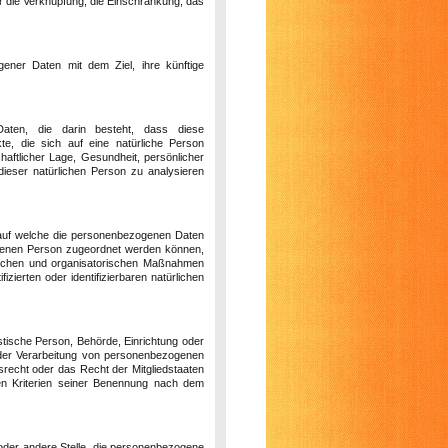
er die Verknüpfung, die Einschränkung, das
gener Daten mit dem Ziel, ihre künftige
 Daten, die darin besteht, dass diese
, die sich auf eine natürliche Person
haftlicher Lage, Gesundheit, persönlicher
 dieser natürlichen Person zu analysieren
 auf welche die personenbezogenen Daten
offenen Person zugeordnet werden können,
nischen und organisatorischen Maßnahmen
zierten oder identifizierbaren natürlichen
ristische Person, Behörde, Einrichtung oder
l der Verarbeitung von personenbezogenen
srecht oder das Recht der Mitgliedstaaten
en Kriterien seiner Benennung nach dem
g oder andere Stelle, die personenbezogene