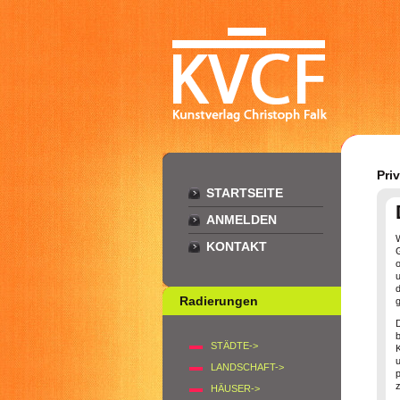
Pri
STARTSEITE
ANMELDEN
KONTAKT
d
Radierungen
g
STÄDTE->
LANDSCHAFT->
HÄUSER->