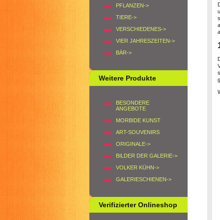
PFLANZEN->
TIERE->
VERSCHIEDENES->
a
VIER JAHRESZEITEN->
BÄR->
D
Weitere Produkte
g
BESONDERE
ANGEBOTE
MORBIDE KUNST
ART-SOUVENIRS
ORIGINALE->
BILDER DER GALERIE->
VOLKER KÜHN->
GALERIESCHIENEN->
Verifizierter Onlineshop