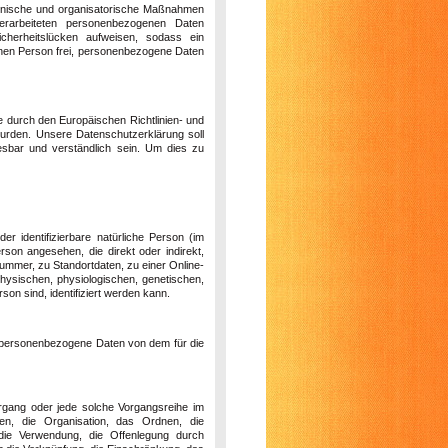
technische und organisatorische Maßnahmen
erarbeiteten personenbezogenen Daten
icherheitslücken aufweisen, sodass ein
fenen Person frei, personenbezogene Daten
ie durch den Europäischen Richtlinien- und
rden. Unsere Datenschutzerklärung soll
lesbar und verständlich sein. Um dies zu
er identifizierbare natürliche Person (im
erson angesehen, die direkt oder indirekt,
mmer, zu Standortdaten, zu einer Online-
ysischen, physiologischen, genetischen,
rson sind, identifiziert werden kann.
ren personenbezogene Daten von dem für die
Vorgang oder jede solche Vorgangsreihe im
, die Organisation, das Ordnen, die
die Verwendung, die Offenlegung durch