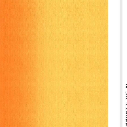
1
T
T