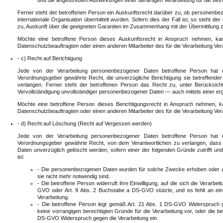
Ferner steht der betroffenen Person ein Auskunftsrecht darüber zu, ob personenbez
internationale Organisation übermittelt wurden. Sofern dies der Fall ist, so steht d
zu, Auskunft über die geeigneten Garantien im Zusammenhang mit der Übermittlung z
Möchte eine betroffene Person dieses Auskunftsrecht in Anspruch nehmen, kan
Datenschutzbeauftragten oder einen anderen Mitarbeiter des für die Verarbeitung Ve
- c) Recht auf Berichtigung
Jede von der Verarbeitung personenbezogener Daten betroffene Person hat 
Verordnungsgeber gewährte Recht, die unverzügliche Berichtigung sie betreffende
verlangen. Ferner steht der betroffenen Person das Recht zu, unter Berücksich
Vervollständigung unvollständiger personenbezogener Daten — auch mittels einer e
Möchte eine betroffene Person dieses Berichtigungsrecht in Anspruch nehmen, ka
Datenschutzbeauftragten oder einen anderen Mitarbeiter des für die Verarbeitung Ve
- d) Recht auf Löschung (Recht auf Vergessen werden)
Jede von der Verarbeitung personenbezogener Daten betroffene Person hat 
Verordnungsgeber gewährte Recht, von dem Verantwortlichen zu verlangen, dass
Daten unverzüglich gelöscht werden, sofern einer der folgenden Gründe zutrifft und 
ist:
- Die personenbezogenen Daten wurden für solche Zwecke erhoben oder auf
sie nicht mehr notwendig sind.
- Die betroffene Person widerruft ihre Einwilligung, auf die sich die Verarb
GVO oder Art. 9 Abs. 2 Buchstabe a DS-GVO stützte, und es fehlt an eine
Verarbeitung.
- Die betroffene Person legt gemäß Art. 21 Abs. 1 DS-GVO Widerspruch ge
keine vorrangigen berechtigten Gründe für die Verarbeitung vor, oder die b
DS-GVO Widerspruch gegen die Verarbeitung ein.