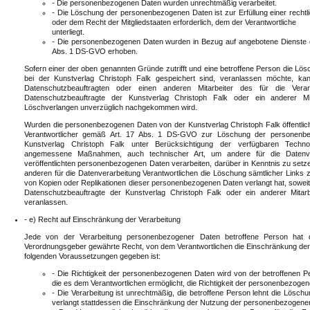
- Die personenbezogenen Daten wurden unrechtmäßig verarbeitet.
- Die Löschung der personenbezogenen Daten ist zur Erfüllung einer rechtl
oder dem Recht der Mitgliedstaaten erforderlich, dem der Verantwortliche
unterliegt.
- Die personenbezogenen Daten wurden in Bezug auf angebotene Dienste de
Abs. 1 DS-GVO erhoben.
Sofern einer der oben genannten Gründe zutrifft und eine betroffene Person die L
bei der Kunstverlag Christoph Falk gespeichert sind, veranlassen möchte, kan
Datenschutzbeauftragten oder einen anderen Mitarbeiter des für die Verar
Datenschutzbeauftragte der Kunstverlag Christoph Falk oder ein anderer M
Löschverlangen unverzüglich nachgekommen wird.
Wurden die personenbezogenen Daten von der Kunstverlag Christoph Falk öffentli
Verantwortlicher gemäß Art. 17 Abs. 1 DS-GVO zur Löschung der personenbezog
Kunstverlag Christoph Falk unter Berücksichtigung der verfügbaren Techno
angemessene Maßnahmen, auch technischer Art, um andere für die Datenvera
veröffentlichten personenbezogenen Daten verarbeiten, darüber in Kenntnis zu setz
anderen für die Datenverarbeitung Verantwortlichen die Löschung sämtlicher Link
von Kopien oder Replikationen dieser personenbezogenen Daten verlangt hat, soweit di
Datenschutzbeauftragte der Kunstverlag Christoph Falk oder ein anderer Mitarb
veranlassen.
- e) Recht auf Einschränkung der Verarbeitung
Jede von der Verarbeitung personenbezogener Daten betroffene Person hat 
Verordnungsgeber gewährte Recht, von dem Verantwortlichen die Einschränkung der 
folgenden Voraussetzungen gegeben ist:
- Die Richtigkeit der personenbezogenen Daten wird von der betroffenen Pe
die es dem Verantwortlichen ermöglicht, die Richtigkeit der personenbezoge
- Die Verarbeitung ist unrechtmäßig, die betroffene Person lehnt die Lös
verlangt stattdessen die Einschränkung der Nutzung der personenbezogene