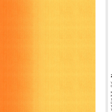
1
T
T