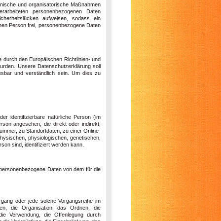
technische und organisatorische Maßnahmen
erarbeiteten personenbezogenen Daten
icherheitslücken aufweisen, sodass ein
fenen Person frei, personenbezogene Daten
ie durch den Europäischen Richtlinien- und
rden. Unsere Datenschutzerklärung soll
lesbar und verständlich sein. Um dies zu
er identifizierbare natürliche Person (im
erson angesehen, die direkt oder indirekt,
mmer, zu Standortdaten, zu einer Online-
ysischen, physiologischen, genetischen,
rson sind, identifiziert werden kann.
ren personenbezogene Daten von dem für die
Vorgang oder jede solche Vorgangsreihe im
, die Organisation, das Ordnen, die
die Verwendung, die Offenlegung durch