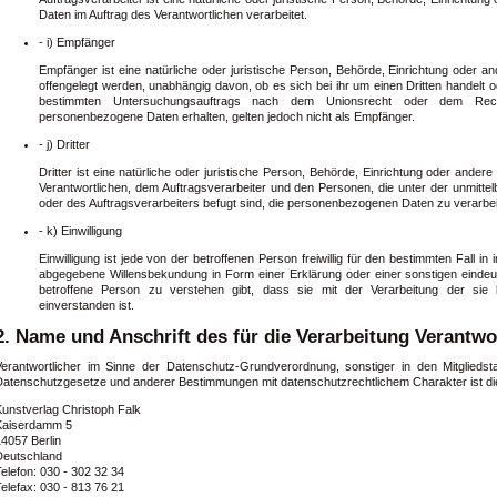
Daten im Auftrag des Verantwortlichen verarbeitet.
- i) Empfänger
Empfänger ist eine natürliche oder juristische Person, Behörde, Einrichtung oder 
offengelegt werden, unabhängig davon, ob es sich bei ihr um einen Dritten handelt 
bestimmten Untersuchungsauftrags nach dem Unionsrecht oder dem Recht
personenbezogene Daten erhalten, gelten jedoch nicht als Empfänger.
- j) Dritter
Dritter ist eine natürliche oder juristische Person, Behörde, Einrichtung oder ander
Verantwortlichen, dem Auftragsverarbeiter und den Personen, die unter der unmitte
oder des Auftragsverarbeiters befugt sind, die personenbezogenen Daten zu verarbei
- k) Einwilligung
Einwilligung ist jede von der betroffenen Person freiwillig für den bestimmten Fall i
abgegebene Willensbekundung in Form einer Erklärung oder einer sonstigen eindeut
betroffene Person zu verstehen gibt, dass sie mit der Verarbeitung der sie
einverstanden ist.
2. Name und Anschrift des für die Verarbeitung Verantwo
Verantwortlicher im Sinne der Datenschutz-Grundverordnung, sonstiger in den Mitglieds
Datenschutzgesetze und anderer Bestimmungen mit datenschutzrechtlichem Charakter ist di
Kunstverlag Christoph Falk
Kaiserdamm 5
4057 Berlin
Deutschland
elefon: 030 - 302 32 34
elefax: 030 - 813 76 21