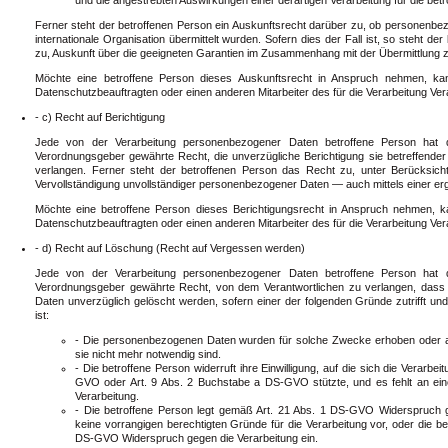
Ferner steht der betroffenen Person ein Auskunftsrecht darüber zu, ob personenbez
internationale Organisation übermittelt wurden. Sofern dies der Fall ist, so steht d
zu, Auskunft über die geeigneten Garantien im Zusammenhang mit der Übermittlung z
Möchte eine betroffene Person dieses Auskunftsrecht in Anspruch nehmen, kan
Datenschutzbeauftragten oder einen anderen Mitarbeiter des für die Verarbeitung Ve
- c) Recht auf Berichtigung
Jede von der Verarbeitung personenbezogener Daten betroffene Person hat 
Verordnungsgeber gewährte Recht, die unverzügliche Berichtigung sie betreffende
verlangen. Ferner steht der betroffenen Person das Recht zu, unter Berücksich
Vervollständigung unvollständiger personenbezogener Daten — auch mittels einer e
Möchte eine betroffene Person dieses Berichtigungsrecht in Anspruch nehmen, ka
Datenschutzbeauftragten oder einen anderen Mitarbeiter des für die Verarbeitung Ve
- d) Recht auf Löschung (Recht auf Vergessen werden)
Jede von der Verarbeitung personenbezogener Daten betroffene Person hat 
Verordnungsgeber gewährte Recht, von dem Verantwortlichen zu verlangen, dass
Daten unverzüglich gelöscht werden, sofern einer der folgenden Gründe zutrifft und 
ist:
- Die personenbezogenen Daten wurden für solche Zwecke erhoben oder auf
sie nicht mehr notwendig sind.
- Die betroffene Person widerruft ihre Einwilligung, auf die sich die Verarb
GVO oder Art. 9 Abs. 2 Buchstabe a DS-GVO stützte, und es fehlt an eine
Verarbeitung.
- Die betroffene Person legt gemäß Art. 21 Abs. 1 DS-GVO Widerspruch ge
keine vorrangigen berechtigten Gründe für die Verarbeitung vor, oder die b
DS-GVO Widerspruch gegen die Verarbeitung ein.