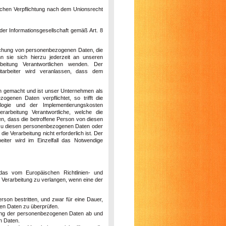
ichen Verpflichtung nach dem Unionsrecht
r Informationsgesellschaft gemäß Art. 8
öschung von personenbezogenen Daten, die
n sie sich hierzu jederzeit an unseren
beitung Verantwortlichen wenden. Der
itarbeiter wird veranlassen, dass dem
ch gemacht und ist unser Unternehmen als
enen Daten verpflichtet, so trifft die
logie und der Implementierungskosten
rbeitung Verantwortliche, welche die
en, dass die betroffene Person von diesen
s zu diesen personenbezogenen Daten oder
e Verarbeitung nicht erforderlich ist. Der
eiter wird im Einzelfall das Notwendige
das vom Europäischen Richtlinien- und
Verarbeitung zu verlangen, wenn eine der
rson bestritten, und zwar für eine Dauer,
nen Daten zu überprüfen.
chung der personenbezogenen Daten ab und
n Daten.