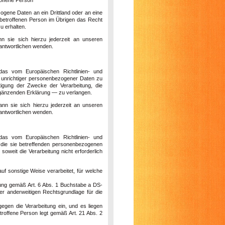
ogene Daten an ein Drittland oder an eine
er betroffenen Person im Übrigen das Recht
u erhalten.
n sie sich hierzu jederzeit an unseren
rantwortlichen wenden.
das vom Europäischen Richtlinien- und
r unrichtiger personenbezogener Daten zu
tigung der Zwecke der Verarbeitung, die
rgänzenden Erklärung — zu verlangen.
nn sie sich hierzu jederzeit an unseren
rantwortlichen wenden.
das vom Europäischen Richtlinien- und
 die sie betreffenden personenbezogenen
soweit die Verarbeitung nicht erforderlich
 sonstige Weise verarbeitet, für welche
eitung gemäß Art. 6 Abs. 1 Buchstabe a DS-
r anderweitigen Rechtsgrundlage für die
gen die Verarbeitung ein, und es liegen
etroffene Person legt gemäß Art. 21 Abs. 2