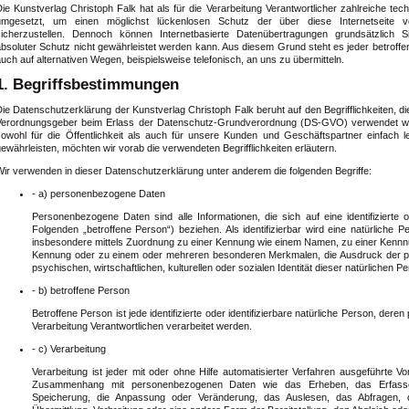
Die Kunstverlag Christoph Falk hat als für die Verarbeitung Verantwortlicher zahlreiche 
umgesetzt, um einen möglichst lückenlosen Schutz der über diese Internetseite v
sicherzustellen. Dennoch können Internetbasierte Datenübertragungen grundsätzlich S
absoluter Schutz nicht gewährleistet werden kann. Aus diesem Grund steht es jeder betrof
uch auf alternativen Wegen, beispielsweise telefonisch, an uns zu übermitteln.
1. Begriffsbestimmungen
ie Datenschutzerklärung der Kunstverlag Christoph Falk beruht auf den Begrifflichkeiten, d
Verordnungsgeber beim Erlass der Datenschutz-Grundverordnung (DS-GVO) verwendet wu
sowohl für die Öffentlichkeit als auch für unsere Kunden und Geschäftspartner einfach 
ewährleisten, möchten wir vorab die verwendeten Begrifflichkeiten erläutern.
Wir verwenden in dieser Datenschutzerklärung unter anderem die folgenden Begriffe:
- a) personenbezogene Daten
Personenbezogene Daten sind alle Informationen, die sich auf eine identifizierte od
Folgenden „betroffene Person“) beziehen. Als identifizierbar wird eine natürliche P
insbesondere mittels Zuordnung zu einer Kennung wie einem Namen, zu einer Kennnu
Kennung oder zu einem oder mehreren besonderen Merkmalen, die Ausdruck der ph
psychischen, wirtschaftlichen, kulturellen oder sozialen Identität dieser natürlichen Pe
- b) betroffene Person
Betroffene Person ist jede identifizierte oder identifizierbare natürliche Person, de
Verarbeitung Verantwortlichen verarbeitet werden.
- c) Verarbeitung
Verarbeitung ist jeder mit oder ohne Hilfe automatisierter Verfahren ausgeführte 
Zusammenhang mit personenbezogenen Daten wie das Erheben, das Erfassen
Speicherung, die Anpassung oder Veränderung, das Auslesen, das Abfragen, 