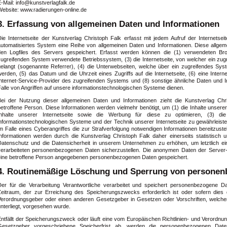
-Mail: info@kunstverlagfalk.de
Website: www.radierungen-online.de
3. Erfassung von allgemeinen Daten und Informationen
Die Internetseite der Kunstverlag Christoph Falk erfasst mit jedem Aufruf der Internetse
automatisiertes System eine Reihe von allgemeinen Daten und Informationen. Diese allge
den Logfiles des Servers gespeichert. Erfasst werden können die (1) verwendeten Br
zugreifenden System verwendete Betriebssystem, (3) die Internetseite, von welcher ein zug
gelangt (sogenannte Referrer), (4) die Unterwebseiten, welche über ein zugreifendes Syst
erden, (5) das Datum und die Uhrzeit eines Zugriffs auf die Internetseite, (6) eine Intern
Internet-Service-Provider des zugreifenden Systems und (8) sonstige ähnliche Daten und 
alle von Angriffen auf unsere informationstechnologischen Systeme dienen.
Bei der Nutzung dieser allgemeinen Daten und Informationen zieht die Kunstverlag Chr
etroffene Person. Diese Informationen werden vielmehr benötigt, um (1) die Inhalte unserer I
Inhalte unserer Internetseite sowie die Werbung für diese zu optimieren, (3) die 
informationstechnologischen Systeme und der Technik unserer Internetseite zu gewährleist
im Falle eines Cyberangriffes die zur Strafverfolgung notwendigen Informationen bereitzu
Informationen werden durch die Kunstverlag Christoph Falk daher einerseits statistisch 
Datenschutz und die Datensicherheit in unserem Unternehmen zu erhöhen, um letztlich ei
verarbeiteten personenbezogenen Daten sicherzustellen. Die anonymen Daten der Server-L
eine betroffene Person angegebenen personenbezogenen Daten gespeichert.
4. Routinemäßige Löschung und Sperrung von personen
Der für die Verarbeitung Verantwortliche verarbeitet und speichert personenbezogene D
Zeitraum, der zur Erreichung des Speicherungszwecks erforderlich ist oder sofern dies 
Verordnungsgeber oder einen anderen Gesetzgeber in Gesetzen oder Vorschriften, welchen 
nterliegt, vorgesehen wurde.
Entfällt der Speicherungszweck oder läuft eine vom Europäischen Richtlinien- und Verordn
Gesetzgeber vorgeschriebene Speicherfrist ab, werden die personenbezogenen Dat