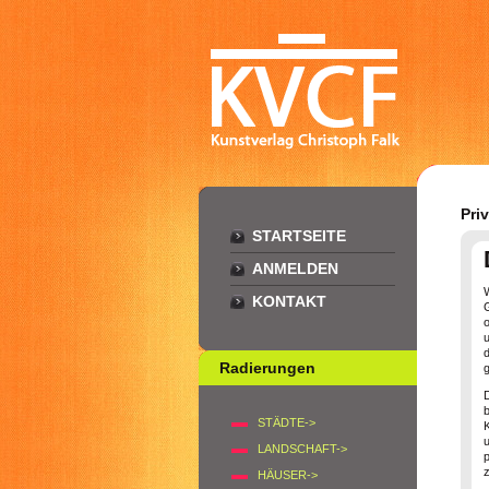
Pri
STARTSEITE
ANMELDEN
KONTAKT
d
Radierungen
g
STÄDTE->
LANDSCHAFT->
HÄUSER->