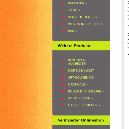
PFLANZEN->
TIERE->
VERSCHIEDENES->
a
VIER JAHRESZEITEN->
BÄR->
D
Weitere Produkte
g
BESONDERE
ANGEBOTE
MORBIDE KUNST
ART-SOUVENIRS
ORIGINALE->
BILDER DER GALERIE->
VOLKER KÜHN->
GALERIESCHIENEN->
Verifizierter Onlineshop