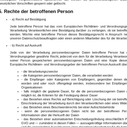
esetzlichen Vorschriften gesperrt oder gelöscht.
5. Rechte der betroffenen Person
- a) Recht auf Bestätigung
Jede betroffene Person hat das vom Europäischen Richtlinien- und Verordnungsg
Verarbeitung Verantwortlichen eine Bestätigung darüber zu verlangen, ob sie betre
werden. Möchte eine betroffene Person dieses Bestätigungsrecht in Anspruch ne
unseren Datenschutzbeauftragten oder einen anderen Mitarbeiter des für die Verarbe
- b) Recht auf Auskunft
Jede von der Verarbeitung personenbezogener Daten betroffene Person hat 
Verordnungsgeber gewährte Recht, jederzeit von dem für die Verarbeitung Verantwortl
seiner Person gespeicherten personenbezogenen Daten und eine Kopie dieser
Europäische Richtlinien- und Verordnungsgeber der betroffenen Person Auskunft übe
- die Verarbeitungszwecke
- die Kategorien personenbezogener Daten, die verarbeitet werden
- die Empfänger oder Kategorien von Empfängern, gegenüber denen di
worden sind oder noch offengelegt werden, insbesondere bei Empfängern i
Organisationen
- falls möglich die geplante Dauer, für die die personenbezogenen Daten g
möglich ist, die Kriterien für die Festlegung dieser Dauer
- das Bestehen eines Rechts auf Berichtigung oder Löschung der sie betre
Einschränkung der Verarbeitung durch den Verantwortlichen oder eines Wid
- das Bestehen eines Beschwerderechts bei einer Aufsichtsbehörde
- wenn die personenbezogenen Daten nicht bei der betroffenen Per
Informationen über die Herkunft der Daten
- das Bestehen einer automatisierten Entscheidungsfindung einschließlich P
GVO und — zumindest in diesen Fällen — aussagekräftige Informationen über 
und die angestrebten Auswirkungen einer derartigen Verarbeitung für die bet