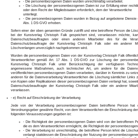
- Die personenbezogenen Daten wurden unrechtmäßig verarbeitet.
- Die Löschung der personenbezogenen Daten ist zur Erfüllung einer rechtl
oder dem Recht der Mitgliedstaaten erforderlich, dem der Verantwortliche
unterliegt.
- Die personenbezogenen Daten wurden in Bezug auf angebotene Dienste de
Abs. 1 DS-GVO erhoben.
Sofern einer der oben genannten Gründe zutrifft und eine betroffene Person die L
bei der Kunstverlag Christoph Falk gespeichert sind, veranlassen möchte, kan
Datenschutzbeauftragten oder einen anderen Mitarbeiter des für die Verar
Datenschutzbeauftragte der Kunstverlag Christoph Falk oder ein anderer M
Löschverlangen unverzüglich nachgekommen wird.
Wurden die personenbezogenen Daten von der Kunstverlag Christoph Falk öffentli
Verantwortlicher gemäß Art. 17 Abs. 1 DS-GVO zur Löschung der personenbezog
Kunstverlag Christoph Falk unter Berücksichtigung der verfügbaren Techno
angemessene Maßnahmen, auch technischer Art, um andere für die Datenvera
veröffentlichten personenbezogenen Daten verarbeiten, darüber in Kenntnis zu setz
anderen für die Datenverarbeitung Verantwortlichen die Löschung sämtlicher Link
von Kopien oder Replikationen dieser personenbezogenen Daten verlangt hat, soweit di
Datenschutzbeauftragte der Kunstverlag Christoph Falk oder ein anderer Mitarb
veranlassen.
- e) Recht auf Einschränkung der Verarbeitung
Jede von der Verarbeitung personenbezogener Daten betroffene Person hat 
Verordnungsgeber gewährte Recht, von dem Verantwortlichen die Einschränkung der 
folgenden Voraussetzungen gegeben ist:
- Die Richtigkeit der personenbezogenen Daten wird von der betroffenen Pe
die es dem Verantwortlichen ermöglicht, die Richtigkeit der personenbezoge
- Die Verarbeitung ist unrechtmäßig, die betroffene Person lehnt die Lös
verlangt stattdessen die Einschränkung der Nutzung der personenbezogene