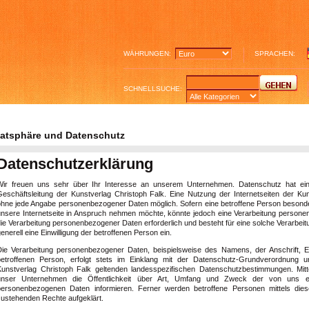
WÄHRUNGEN:
SPRACHEN:
SCHNELLSUCHE:
vatsphäre und Datenschutz
Datenschutzerklärung
Wir freuen uns sehr über Ihr Interesse an unserem Unternehmen. Datenschutz hat ein
Geschäftsleitung der Kunstverlag Christoph Falk. Eine Nutzung der Internetseiten der Kun
ohne jede Angabe personenbezogener Daten möglich. Sofern eine betroffene Person beson
unsere Internetseite in Anspruch nehmen möchte, könnte jedoch eine Verarbeitung personen
ie Verarbeitung personenbezogener Daten erforderlich und besteht für eine solche Verarbeit
enerell eine Einwilligung der betroffenen Person ein.
Die Verarbeitung personenbezogener Daten, beispielsweise des Namens, der Anschrift, 
betroffenen Person, erfolgt stets im Einklang mit der Datenschutz-Grundverordnung 
Kunstverlag Christoph Falk geltenden landesspezifischen Datenschutzbestimmungen. Mit
unser Unternehmen die Öffentlichkeit über Art, Umfang und Zweck der von uns er
personenbezogenen Daten informieren. Ferner werden betroffene Personen mittels dies
zustehenden Rechte aufgeklärt.