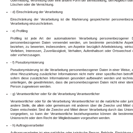
Übermittlung, Verbreitung oder eine andere Form der Bereitstellung, den Abgleich od
Löschen oder die Vernichtung.
- d) Einschränkung der Verarbeitung
Einschränkung der Verarbeitung ist die Markierung gespeicherter personenbezo
Verarbeitung einzuschränken.
- e) Profiling
Profiling ist jede Art der automatisierten Verarbeitung personenbezogener
personenbezogenen Daten verwendet werden, um bestimmte persönliche Aspekte
beziehen, zu bewerten, insbesondere, um Aspekte bezüglich Arbeitsleistung, wirtsc
Vorlieben, Interessen, Zuverlässigkeit, Verhalten, Aufenthaltsort oder Ortswechsel
oder vorherzusagen.
- f) Pseudonymisierung
Pseudonymisierung ist die Verarbeitung personenbezogener Daten in einer Weise,
ohne Hinzuziehung zusätzlicher Informationen nicht mehr einer spezifischen betr
sofern diese zusätzlichen Informationen gesondert aufbewahrt werden und tech
unterliegen, die gewährleisten, dass die personenbezogenen Daten nicht einer identifi
Person zugewiesen werden.
- g) Verantwortlicher oder für die Verarbeitung Verantwortlicher
Verantwortlicher oder für die Verarbeitung Verantwortlicher ist die natürliche oder ju
andere Stelle, die allein oder gemeinsam mit anderen über die Zwecke und Mitte
Daten entscheidet. Sind die Zwecke und Mittel dieser Verarbeitung durch das Union
vorgegeben, so kann der Verantwortliche beziehungsweise können die bestimmt
Unionsrecht oder dem Recht der Mitgliedstaaten vorgesehen werden.
- h) Auftragsverarbeiter
Auftragsverarbeiter ist eine natürliche oder juristische Person, Behörde, Einrichtun