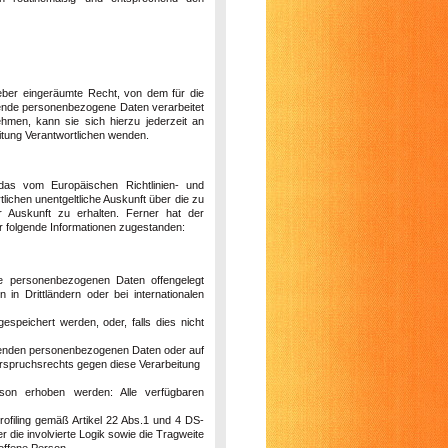
eber eingeräumte Recht, von dem für die
ffende personenbezogene Daten verarbeitet
hmen, kann sie sich hierzu jederzeit an
itung Verantwortlichen wenden.
das vom Europäischen Richtlinien- und
ichen unentgeltliche Auskunft über die zu
 Auskunft zu erhalten. Ferner hat der
r folgende Informationen zugestanden:
e personenbezogenen Daten offengelegt
n Drittländern oder bei internationalen
espeichert werden, oder, falls dies nicht
ffenden personenbezogenen Daten oder auf
erspruchsrechts gegen diese Verarbeitung
son erhoben werden: Alle verfügbaren
rofiling gemäß Artikel 22 Abs.1 und 4 DS-
die involvierte Logik sowie die Tragweite
roffene Person