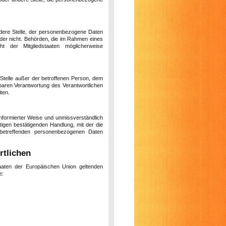
andere Stelle, der personenbezogene Daten
oder nicht. Behörden, die im Rahmen eines
 der Mitgliedstaaten möglicherweise
e Stelle außer der betroffenen Person, dem
lbaren Verantwortung des Verantwortlichen
ten.
n informierter Weise und unmissverständlich
igen bestätigenden Handlung, mit der die
 betreffenden personenbezogenen Daten
rtlichen
taaten der Europäischen Union geltenden
e: