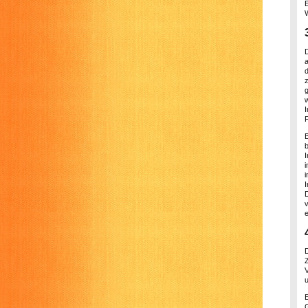
E
w
F
b
u