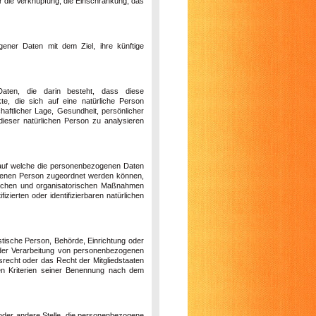
er die Verknüpfung, die Einschränkung, das
gener Daten mit dem Ziel, ihre künftige
 Daten, die darin besteht, dass diese
, die sich auf eine natürliche Person
haftlicher Lage, Gesundheit, persönlicher
 dieser natürlichen Person zu analysieren
 auf welche die personenbezogenen Daten
offenen Person zugeordnet werden können,
nischen und organisatorischen Maßnahmen
zierten oder identifizierbaren natürlichen
ristische Person, Behörde, Einrichtung oder
l der Verarbeitung von personenbezogenen
srecht oder das Recht der Mitgliedstaaten
en Kriterien seiner Benennung nach dem
g oder andere Stelle, die personenbezogene