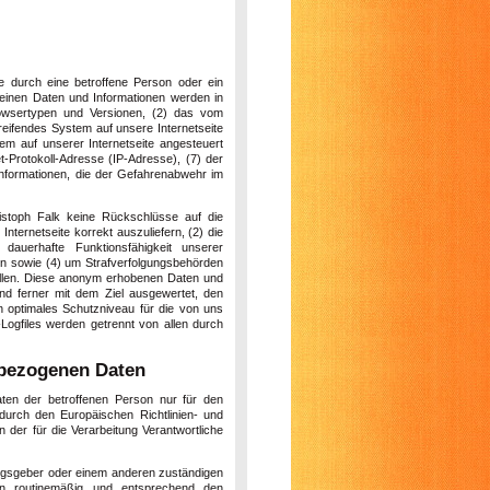
ite durch eine betroffene Person oder ein
meinen Daten und Informationen werden in
owsertypen und Versionen, (2) das vom
reifendes System auf unsere Internetseite
em auf unserer Internetseite angesteuert
et-Protokoll-Adresse (IP-Adresse), (7) der
Informationen, die der Gefahrenabwehr im
istoph Falk keine Rückschlüsse auf die
nternetseite korrekt auszuliefern, (2) die
dauerhafte Funktionsfähigkeit unserer
en sowie (4) um Strafverfolgungsbehörden
stellen. Diese anonym erhobenen Daten und
und ferner mit dem Ziel ausgewertet, den
n optimales Schutzniveau für die von uns
ogfiles werden getrennt von allen durch
bezogenen Daten
aten der betroffenen Person nur für den
durch den Europäischen Richtlinien- und
der für die Verarbeitung Verantwortliche
ungsgeber oder einem anderen zuständigen
en routinemäßig und entsprechend den