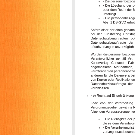
- Die personenbezoge
- Die Löschung der p
oder dem Recht der Mi
unterliegt.
- Die personenbezoge
Abs. 1 DS-GVO erho
Sofern einer der oben genann
bei der Kunstverlag Christo
Datenschutzbeauftragten o
Datenschutzbeauftragte de
Löschverlangen unverzüglich
Wurden die personenbezogenen
Verantwortlicher gemäß Art
Kunstverlag Christoph Fal
angemessene Maßnahmen, au
veröffentlichten personenbezo
anderen für die Datenverarbe
von Kopien oder Replikationen 
Datenschutzbeauftragte der 
veranlassen.
- e) Recht auf Einschränkung 
Jede von der Verarbeitung
Verordnungsgeber gewährte Re
folgenden Voraussetzungen ge
- Die Richtigkeit der
die es dem Verantwort
- Die Verarbeitung i
verlangt stattdessen