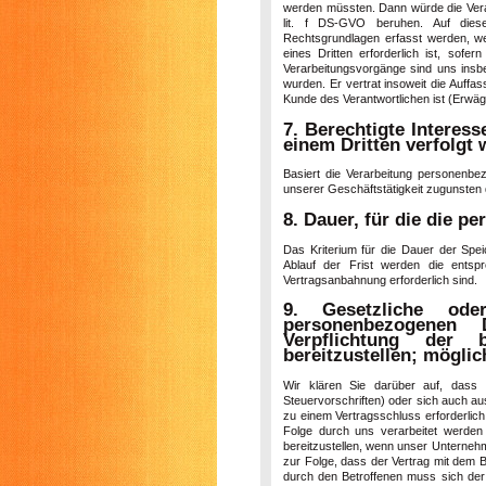
werden müssten. Dann würde die Verarb
lit. f DS-GVO beruhen. Auf diese
Rechtsgrundlagen erfasst werden, w
eines Dritten erforderlich ist, sofe
Verarbeitungsvorgänge sind uns insb
wurden. Er vertrat insoweit die Auffa
Kunde des Verantwortlichen ist (Erw
7. Berechtigte Interes
einem Dritten verfolgt
Basiert die Verarbeitung personenbez
unserer Geschäftstätigkeit zugunsten 
8. Dauer, für die die 
Das Kriterium für die Dauer der Spe
Ablauf der Frist werden die entspr
Vertragsanbahnung erforderlich sind.
9. Gesetzliche oder
personenbezogenen D
Verpflichtung der 
bereitzustellen; möglic
Wir klären Sie darüber auf, dass d
Steuervorschriften) oder sich auch a
zu einem Vertragsschluss erforderlich
Folge durch uns verarbeitet werden 
bereitzustellen, wenn unser Unternehm
zur Folge, dass der Vertrag mit dem 
durch den Betroffenen muss sich der