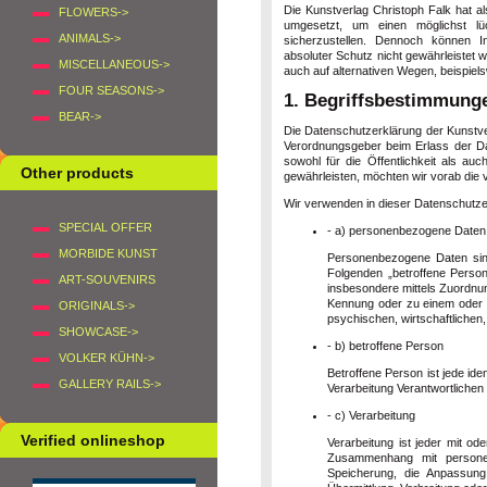
Die Kunstverlag Christoph Falk hat a
FLOWERS->
umgesetzt, um einen möglichst lü
ANIMALS->
sicherzustellen. Dennoch können In
absoluter Schutz nicht gewährleistet
MISCELLANEOUS->
auch auf alternativen Wegen, beispiels
FOUR SEASONS->
1. Begriffsbestimmung
BEAR->
Die Datenschutzerklärung der Kunstver
Verordnungsgeber beim Erlass der D
sowohl für die Öffentlichkeit als a
Other products
gewährleisten, möchten wir vorab die v
Wir verwenden in dieser Datenschutzer
SPECIAL OFFER
- a) personenbezogene Daten
MORBIDE KUNST
Personenbezogene Daten sind a
Folgenden „betroffene Person“
ART-SOUVENIRS
insbesondere mittels Zuordnu
Kennung oder zu einem oder 
ORIGINALS->
psychischen, wirtschaftlichen, 
SHOWCASE->
- b) betroffene Person
VOLKER KÜHN->
Betroffene Person ist jede ide
GALLERY RAILS->
Verarbeitung Verantwortlichen
- c) Verarbeitung
Verified onlineshop
Verarbeitung ist jeder mit od
Zusammenhang mit personen
Speicherung, die Anpassung