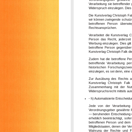
Verarbeitung sie betreffende
Widerspruch einzulegen. Dies g
Die Kunstverlag Christoph Fa
wir können zwingende schutzw
betroffenen Person überwi
Rechtsansprüchen.
Verarbeitet die Kunstverlag 
Person das Recht, jederzei
Werbung einzulegen. Dies gilt 
betroffene Person gegenüber
Kunstverlag Christoph Falk d
Zudem hat die betroffene Per
betreffende Verarbeitung pe
historischen Forschungszwe
einzulegen, es sei denn, eine s
Zur Ausübung des Rechts au
Kunstverlag Christoph Falk
Zusammenhang mit der Nutzu
Widerspruchsrecht mittels aut
- h) Automatisierte Entscheidun
Jede von der Verarbeitung
Verordnungsgeber gewährte Rec
— beruhenden Entscheidung unt
erheblich beeinträchtigt, sof
betroffenen Person und dem V
Mitgliedstaaten, denen der Ve
Wahrung der Rechte und Fre