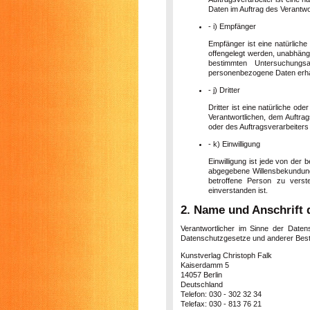
Daten im Auftrag des Verantwor
- i) Empfänger
Empfänger ist eine natürliche
offengelegt werden, unabhängi
bestimmten Untersuchungs
personenbezogene Daten erhalt
- j) Dritter
Dritter ist eine natürliche od
Verantwortlichen, dem Auftrag
oder des Auftragsverarbeiters
- k) Einwilligung
Einwilligung ist jede von der 
abgegebene Willensbekundung 
betroffene Person zu verst
einverstanden ist.
2. Name und Anschrift 
Verantwortlicher im Sinne der Daten
Datenschutzgesetze und anderer Besti
Kunstverlag Christoph Falk
Kaiserdamm 5
14057 Berlin
Deutschland
Telefon: 030 - 302 32 34
Telefax: 030 - 813 76 21