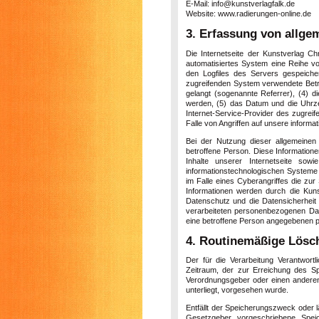
E-Mail: info@kunstverlagfalk.de
Website: www.radierungen-online.de
3. Erfassung von allge
Die Internetseite der Kunstverlag Ch
automatisiertes System eine Reihe v
den Logfiles des Servers gespeich
zugreifenden System verwendete Betrie
gelangt (sogenannte Referrer), (4) d
werden, (5) das Datum und die Uhrzeit
Internet-Service-Provider des zugrei
Falle von Angriffen auf unsere inform
Bei der Nutzung dieser allgemeinen
betroffene Person. Diese Informationen
Inhalte unserer Internetseite sow
informationstechnologischen Systeme 
im Falle eines Cyberangriffes die zu
Informationen werden durch die Kunst
Datenschutz und die Datensicherheit
verarbeiteten personenbezogenen Dat
eine betroffene Person angegebenen 
4. Routinemäßige Lösc
Der für die Verarbeitung Verantwort
Zeitraum, der zur Erreichung des Sp
Verordnungsgeber oder einen anderen 
unterliegt, vorgesehen wurde.
Entfällt der Speicherungszweck oder 
Gesetzgeber vorgeschriebene Spei