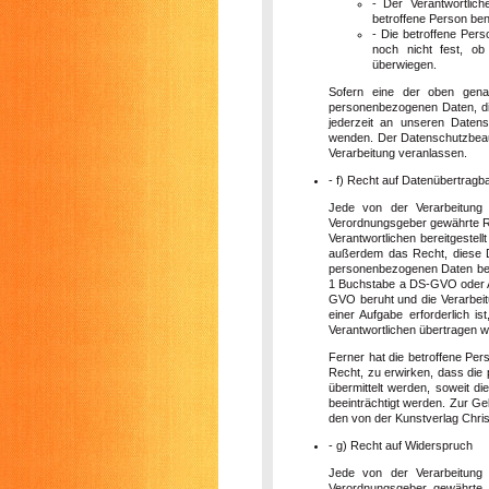
- Der Verantwortlich
betroffene Person be
- Die betroffene Per
noch nicht fest, ob
überwiegen.
Sofern eine der oben gena
personenbezogenen Daten, die
jederzeit an unseren Datens
wenden. Der Datenschutzbeauf
Verarbeitung veranlassen.
- f) Recht auf Datenübertragba
Jede von der Verarbeitung
Verordnungsgeber gewährte Re
Verantwortlichen bereitgestel
außerdem das Recht, diese D
personenbezogenen Daten berei
1 Buchstabe a DS-GVO oder A
GVO beruht und die Verarbeitu
einer Aufgabe erforderlich is
Verantwortlichen übertragen w
Ferner hat die betroffene Pe
Recht, zu erwirken, dass die
übermittelt werden, soweit d
beeinträchtigt werden. Zur Ge
den von der Kunstverlag Chris
- g) Recht auf Widerspruch
Jede von der Verarbeitung
Verordnungsgeber gewährte R