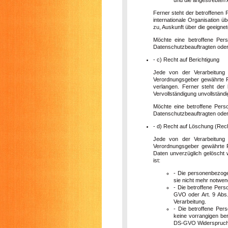
Ferner steht der betroffenen 
internationale Organisation üb
zu, Auskunft über die geeigne
Möchte eine betroffene Per
Datenschutzbeauftragten oder 
- c) Recht auf Berichtigung
Jede von der Verarbeitung
Verordnungsgeber gewährte Re
verlangen. Ferner steht der
Vervollständigung unvollstän
Möchte eine betroffene Pers
Datenschutzbeauftragten oder 
- d) Recht auf Löschung (Rec
Jede von der Verarbeitung
Verordnungsgeber gewährte R
Daten unverzüglich gelöscht w
ist:
- Die personenbezoge
sie nicht mehr notwen
- Die betroffene Pers
GVO oder Art. 9 Abs.
Verarbeitung.
- Die betroffene Per
keine vorrangigen ber
DS-GVO Widerspruch g