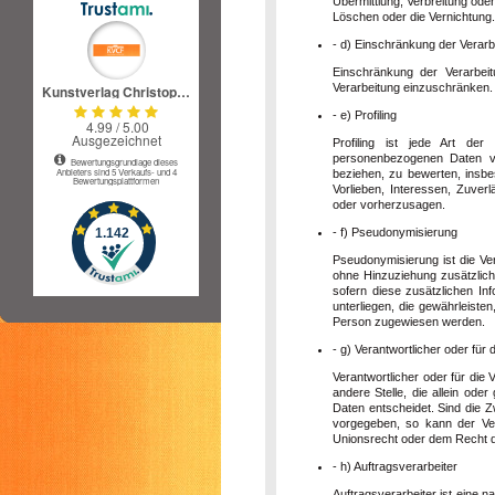
Übermittlung, Verbreitung ode
Löschen oder die Vernichtung.
- d) Einschränkung der Verarb
Einschränkung der Verarbeit
Verarbeitung einzuschränken.
- e) Profiling
Profiling ist jede Art der
personenbezogenen Daten ve
beziehen, zu bewerten, insbes
Vorlieben, Interessen, Zuverl
oder vorherzusagen.
- f) Pseudonymisierung
Pseudonymisierung ist die V
ohne Hinzuziehung zusätzlich
sofern diese zusätzlichen I
unterliegen, die gewährleisten
Person zugewiesen werden.
- g) Verantwortlicher oder für 
Verantwortlicher oder für die 
andere Stelle, die allein od
Daten entscheidet. Sind die Z
vorgegeben, so kann der Ve
Unionsrecht oder dem Recht d
- h) Auftragsverarbeiter
Auftragsverarbeiter ist eine n