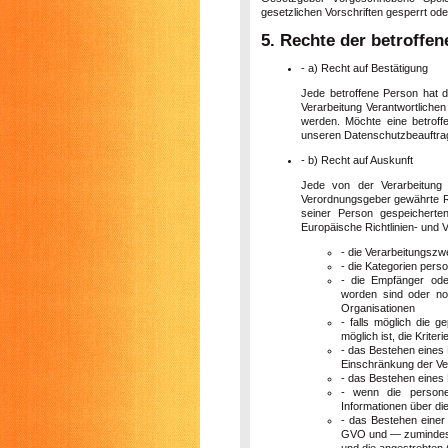
gesetzlichen Vorschriften gesperrt ode
5. Rechte der betroffe
- a) Recht auf Bestätigung
Jede betroffene Person hat 
Verarbeitung Verantwortlichen
werden. Möchte eine betroff
unseren Datenschutzbeauftragt
- b) Recht auf Auskunft
Jede von der Verarbeitung
Verordnungsgeber gewährte Rec
seiner Person gespeicherte
Europäische Richtlinien- und 
- die Verarbeitungsz
- die Kategorien pers
- die Empfänger ode
worden sind oder noc
Organisationen
- falls möglich die g
möglich ist, die Krite
- das Bestehen eines
Einschränkung der Ve
- das Bestehen eines
- wenn die persone
Informationen über di
- das Bestehen einer 
GVO und — zumindest i
und die angestrebten 