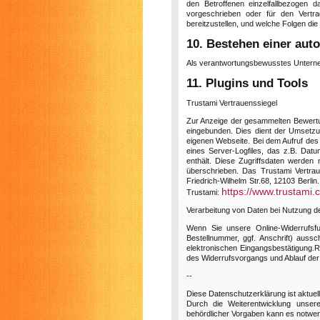
den Betroffenen einzelfallbezogen d
vorgeschrieben oder für den Vertra
bereitzustellen, und welche Folgen di
10. Bestehen einer aut
Als verantwortungsbewusstes Unterneh
11. Plugins und Tools
Trustami Vertrauenssiegel
Zur Anzeige der gesammelten Bewertu
eingebunden. Dies dient der Umsetzu
eigenen Webseite. Bei dem Aufruf des
eines Server-Logfiles, das z.B. Dat
enthält. Diese Zugriffsdaten werden
überschrieben. Das Trustami Vertra
Friedrich-Wilhelm Str.68, 12103 Berli
https://www.trustami.
Trustami:
Verarbeitung von Daten bei Nutzung de
Wenn Sie unsere Online-Widerrufsfu
Bestellnummer, ggf. Anschrift) aussch
elektronischen Eingangsbestätigung.R
des Widerrufsvorgangs und Ablauf der g
--
Diese Datenschutzerklärung ist aktuell
Durch die Weiterentwicklung unser
behördlicher Vorgaben kann es notwen