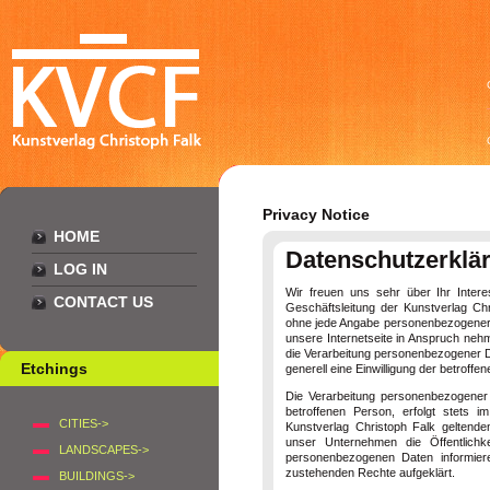
Privacy Notice
HOME
Datenschutzerklä
LOG IN
Wir freuen uns sehr über Ihr Inter
CONTACT US
Geschäftsleitung der Kunstverlag Chr
ohne jede Angabe personenbezogener 
unsere Internetseite in Anspruch neh
die Verarbeitung personenbezogener Da
Etchings
generell eine Einwilligung der betroffe
Die Verarbeitung personenbezogener 
betroffenen Person, erfolgt stets 
CITIES->
Kunstverlag Christoph Falk geltende
unser Unternehmen die Öffentlich
LANDSCAPES->
personenbezogenen Daten informiere
zustehenden Rechte aufgeklärt.
BUILDINGS->