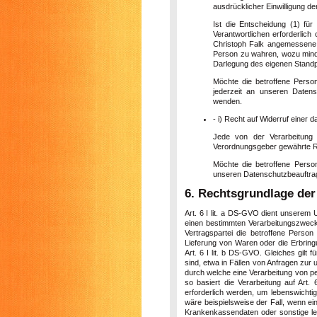
ausdrücklicher Einwilligung de
Ist die Entscheidung (1) fü
Verantwortlichen erforderlich 
Christoph Falk angemessene 
Person zu wahren, wozu minde
Darlegung des eigenen Standp
Möchte die betroffene Perso
jederzeit an unseren Datens
wenden.
- i) Recht auf Widerruf einer d
Jede von der Verarbeitung
Verordnungsgeber gewährte Rec
Möchte die betroffene Person
unseren Datenschutzbeauftragt
6. Rechtsgrundlage der
Art. 6 I lit. a DS-GVO dient unserem 
einen bestimmten Verarbeitungszweck 
Vertragspartei die betroffene Person 
Lieferung von Waren oder die Erbringu
Art. 6 I lit. b DS-GVO. Gleiches gilt
sind, etwa in Fällen von Anfragen zur
durch welche eine Verarbeitung von per
so basiert die Verarbeitung auf Art
erforderlich werden, um lebenswichti
wäre beispielsweise der Fall, wenn ei
Krankenkassendaten oder sonstige leb