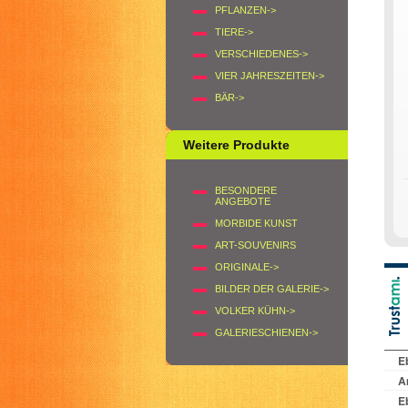
PFLANZEN->
TIERE->
VERSCHIEDENES->
VIER JAHRESZEITEN->
BÄR->
Weitere Produkte
BESONDERE
ANGEBOTE
MORBIDE KUNST
ART-SOUVENIRS
ORIGINALE->
BILDER DER GALERIE->
VOLKER KÜHN->
GALERIESCHIENEN->