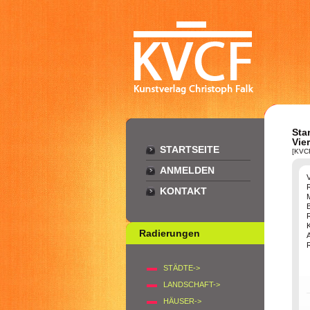
Star
Vie
STARTSEITE
[KVC
ANMELDEN
KONTAKT
B
K
Radierungen
STÄDTE->
LANDSCHAFT->
HÄUSER->