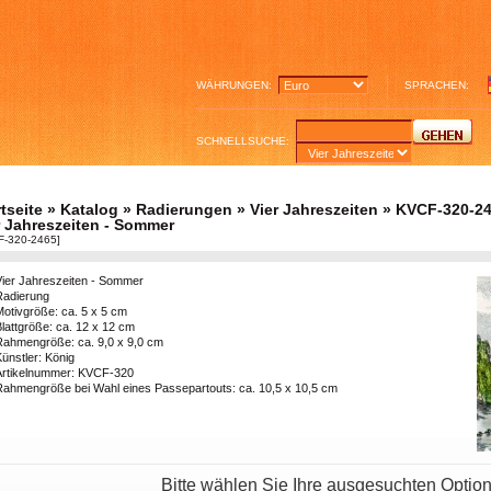
WÄHRUNGEN:
SPRACHEN:
SCHNELLSUCHE:
tseite
»
Katalog
»
Radierungen
»
Vier Jahreszeiten
»
KVCF-320-2
r Jahreszeiten - Sommer
F-320-2465]
Vier Jahreszeiten - Sommer
Radierung
Motivgröße: ca. 5 x 5 cm
lattgröße: ca. 12 x 12 cm
Rahmengröße: ca. 9,0 x 9,0 cm
ünstler: König
Artikelnummer: KVCF-320
Rahmengröße bei Wahl eines Passepartouts: ca. 10,5 x 10,5 cm
Bitte wählen Sie Ihre ausgesuchten Optio