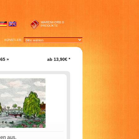
WARENKORB
0
PRODUKTE
KÜNSTLER:
465
»
ab
13,90€
*
nen aus.