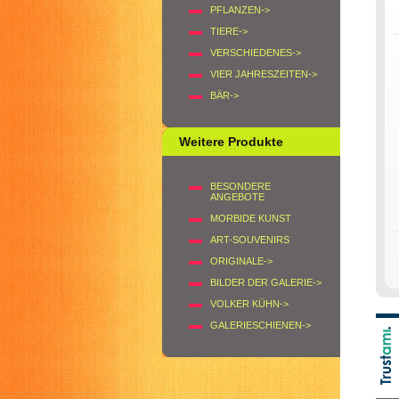
PFLANZEN->
TIERE->
VERSCHIEDENES->
VIER JAHRESZEITEN->
BÄR->
Weitere Produkte
BESONDERE
ANGEBOTE
MORBIDE KUNST
ART-SOUVENIRS
ORIGINALE->
BILDER DER GALERIE->
VOLKER KÜHN->
GALERIESCHIENEN->