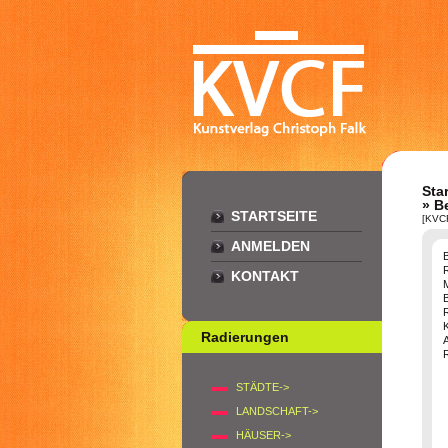
Star
» B
STARTSEITE
[KVC
ANMELDEN
KONTAKT
B
K
Radierungen
STÄDTE->
LANDSCHAFT->
HÄUSER->