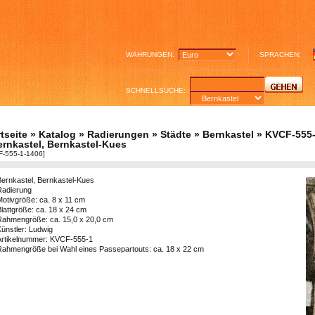
WÄHRUNGEN:
SPRACHEN:
SCHNELLSUCHE:
tseite
»
Katalog
»
Radierungen
»
Städte
»
Bernkastel
»
KVCF-555-
ernkastel, Bernkastel-Kues
F-555-1-1406]
Bernkastel, Bernkastel-Kues
Radierung
Motivgröße: ca. 8 x 11 cm
lattgröße: ca. 18 x 24 cm
Rahmengröße: ca. 15,0 x 20,0 cm
ünstler: Ludwig
Artikelnummer: KVCF-555-1
Rahmengröße bei Wahl eines Passepartouts: ca. 18 x 22 cm