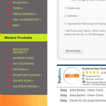
PFLANZEN->
1. Radierung:
TIERE->
VERSCHIEDENES->
2. Rahmen:
VIER JAHRESZEITEN->
3. Staubdichte Rahmung mit Passe
BÄR->
* Alle Preise inkl. Mwst. (19%) und 
Lieferzeit von bis zu 10 Werktagen.
Weitere Produkte
BESONDERE
ANGEBOTE
MORBIDE KUNST
ART-SOUVENIRS
ORIGINALE->
BILDER DER GALERIE->
VOLKER KÜHN->
GALERIESCHIENEN->