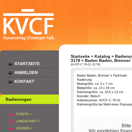
Startseite
»
Katalog
»
Radieru
3178
» Baden Baden, Brenner`
STARTSEITE
[KVCF-C 76-01-3178]
ANMELDEN
Baden Baden, Brenner`s Parkhotel
Radierung
KONTAKT
Motivgröße: ca. 5 x 7 cm
Blattgröße: ca. 13 x 18 cm
Rahmengröße: ca. 10,5 x 13 cm
Künstler: Beloch
Radierungen
Artikelnummer: KVCF-C 76-01
Rahmengröße bei Wahl eines Passepar
STÄDTE->
LANDSCHAFT->
Bitt
HÄUSER->
Wir empfehlen Ihnen