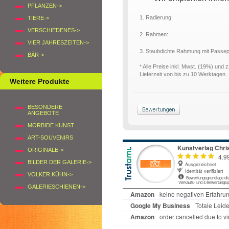
PFLANZEN->
1. Radierung:
TIERE->
VERSCHIEDENES->
2. Rahmen:
VIER JAHRESZEITEN->
3. Staubdichte Rahmung mit Passe
BÄR->
* Alle Preise inkl. Mwst. (19%) und 
Lieferzeit von bis zu 10 Werktagen.
Weitere Produkte
BESONDERE
ANGEBOTE
MORBIDE KUNST
ART-SOUVENIRS
ORIGINALE->
BILDER DER GALERIE->
VOLKER KÜHN->
GALERIESCHIENEN->