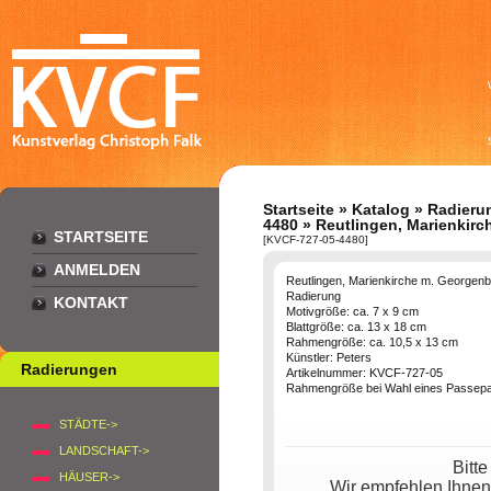
Startseite
»
Katalog
»
Radieru
4480
» Reutlingen, Marienkir
STARTSEITE
[KVCF-727-05-4480]
ANMELDEN
Reutlingen, Marienkirche m. Georgen
Radierung
KONTAKT
Motivgröße: ca. 7 x 9 cm
Blattgröße: ca. 13 x 18 cm
Rahmengröße: ca. 10,5 x 13 cm
Künstler: Peters
Radierungen
Artikelnummer: KVCF-727-05
Rahmengröße bei Wahl eines Passepar
STÄDTE->
LANDSCHAFT->
Bitt
HÄUSER->
Wir empfehlen Ihnen