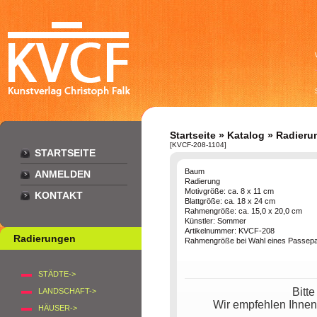
Startseite
»
Katalog
»
Radieru
[KVCF-208-1104]
STARTSEITE
Baum
ANMELDEN
Radierung
Motivgröße: ca. 8 x 11 cm
KONTAKT
Blattgröße: ca. 18 x 24 cm
Rahmengröße: ca. 15,0 x 20,0 cm
Künstler: Sommer
Artikelnummer: KVCF-208
Radierungen
Rahmengröße bei Wahl eines Passepar
STÄDTE->
Bitt
LANDSCHAFT->
Wir empfehlen Ihnen
HÄUSER->