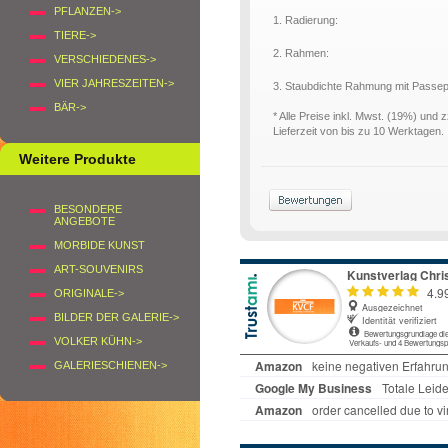
PFLANZEN->
1. Radierung:
TIERE->
2. Rahmen:
VERSCHIEDENES->
VIER JAHRESZEITEN->
3. Staubdichte Rahmung mit Passe
BÄR->
* Alle Preise inkl. Mwst. (19%) und 
Lieferzeit von bis zu 10 Werktagen.
Weitere Produkte
BESONDERE
ANGEBOTE
MORBIDE KUNST
ART-SOUVENIRS
ORIGINALE->
BILDER DER GALERIE->
VOLKER KÜHN->
GALERIESCHIENEN->