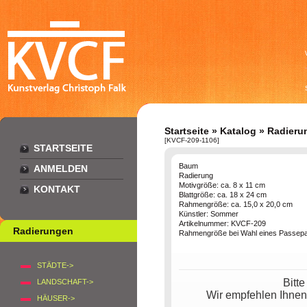
Startseite
»
Katalog
»
Radieru
[KVCF-209-1106]
STARTSEITE
Baum
ANMELDEN
Radierung
Motivgröße: ca. 8 x 11 cm
KONTAKT
Blattgröße: ca. 18 x 24 cm
Rahmengröße: ca. 15,0 x 20,0 cm
Künstler: Sommer
Artikelnummer: KVCF-209
Radierungen
Rahmengröße bei Wahl eines Passepar
STÄDTE->
Bitt
LANDSCHAFT->
Wir empfehlen Ihnen
HÄUSER->