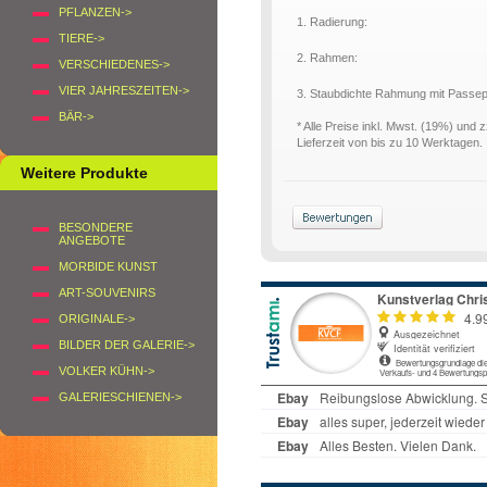
PFLANZEN->
1. Radierung:
TIERE->
2. Rahmen:
VERSCHIEDENES->
VIER JAHRESZEITEN->
3. Staubdichte Rahmung mit Passe
BÄR->
* Alle Preise inkl. Mwst. (19%) und 
Lieferzeit von bis zu 10 Werktagen.
Weitere Produkte
BESONDERE
ANGEBOTE
MORBIDE KUNST
ART-SOUVENIRS
ORIGINALE->
BILDER DER GALERIE->
VOLKER KÜHN->
GALERIESCHIENEN->