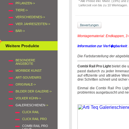
* Alle Preise inkl. Mwst. (19%) und 
PFLANZEN->
Lieferzeit von bis zu 10 Werktagen.
TIERE->
VERSCHIEDENES->
VIER JAHRESZEITEN->
BÄR->
Montagematerial: Endkappen, 3 
Weitere Produkte
Information zur Verf�gbarkeit
:
Die Farbdarstellung der abgebi
BESONDERE
ANGEBOTE
Combi Rail Pro Light
bietet die 
MORBIDE KUNST
passt dadurch zu jeder Innenaus
auf effiziente und attraktive W
ART-SOUVENIRS
drei Schritten schnell und siche
ORIGINALE->
Einmal die Combi Rail Pro Ligh
BILDER DER GALERIE->
problemlos ausgetauscht und ne
VOLKER KÜHN->
GALERIESCHIENEN
->
CLICK RAIL
CLICK RAIL PRO
COMBI RAIL PRO