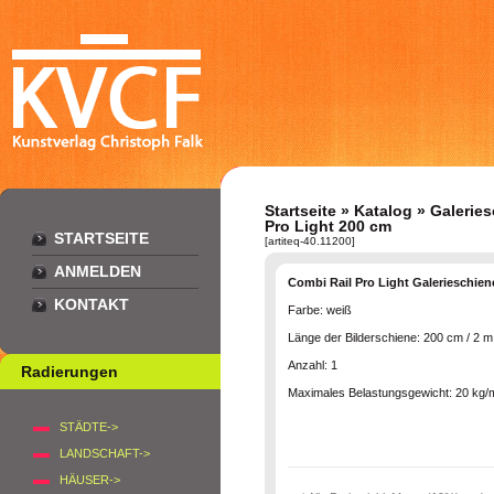
Startseite
»
Katalog
»
Galerie
Pro Light 200 cm
STARTSEITE
[artiteq-40.11200]
ANMELDEN
Combi Rail Pro Light Galerieschien
KONTAKT
Farbe: weiß
Länge der Bilderschiene: 200 cm / 2 m
Anzahl: 1
Radierungen
Maximales Belastungsgewicht: 20 kg/
STÄDTE->
LANDSCHAFT->
HÄUSER->