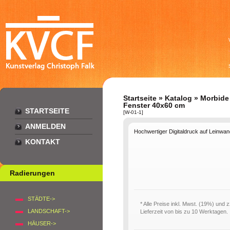
Startseite
»
Katalog
»
Morbide
Fenster 40x60 cm
STARTSEITE
[W-01-1]
ANMELDEN
Hochwertiger Digitaldruck auf Leinwa
KONTAKT
Radierungen
STÄDTE->
* Alle Preise inkl. Mwst. (19%) und 
LANDSCHAFT->
Lieferzeit von bis zu 10 Werktagen.
HÄUSER->