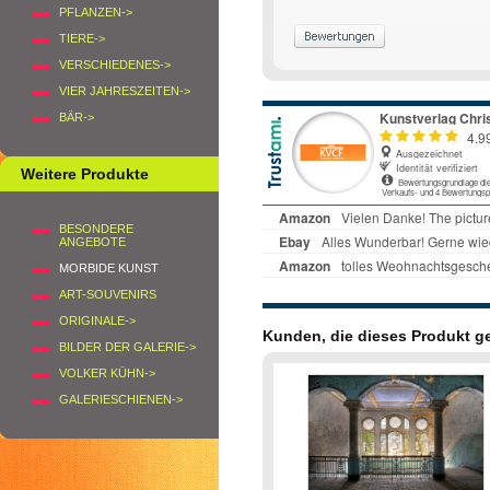
PFLANZEN->
TIERE->
VERSCHIEDENES->
VIER JAHRESZEITEN->
BÄR->
Weitere Produkte
BESONDERE
ANGEBOTE
MORBIDE KUNST
ART-SOUVENIRS
ORIGINALE->
Kunden, die dieses Produkt g
BILDER DER GALERIE->
VOLKER KÜHN->
GALERIESCHIENEN->