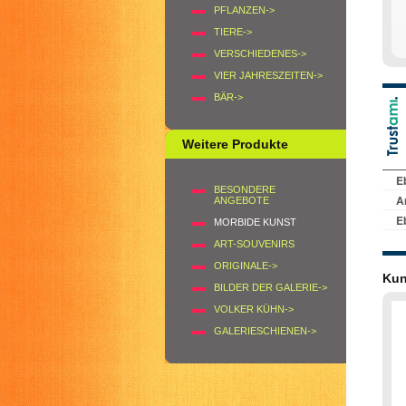
PFLANZEN->
TIERE->
VERSCHIEDENES->
VIER JAHRESZEITEN->
BÄR->
Weitere Produkte
BESONDERE
ANGEBOTE
MORBIDE KUNST
ART-SOUVENIRS
ORIGINALE->
Kun
BILDER DER GALERIE->
VOLKER KÜHN->
GALERIESCHIENEN->