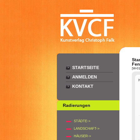
Star
Fen
STARTSEITE
[W-01
ANMELDEN
KONTAKT
Radierungen
STÄDTE->
LANDSCHAFT->
HÄUSER->