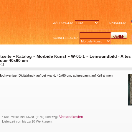
WÄHRUNGEN:
SPRACHEN:
SCHNELLSUCHE:
tseite
»
Katalog
»
Morbide Kunst
»
W-01-1
» Leinwandbild - Altes
ster 40x60 cm
-1]
Hochwertiger Digitaldruck auf Leinwand, 40x60 cm, aufgespannt auf Keilrahmen
Versandkosten
* Alle Preise inkl. Mwst. (19%) und zzgl.
.
Lieferzeit von bis zu 10 Werktagen.