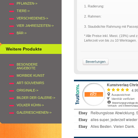
PFLANZEN->
1. Radierung:
TIERE->
2. Rahmen:
VERSCHIEDENES->
VIER JAHRESZEITEN->
3. Staubdichte Rahmung mit Passe
BÄR->
* Alle Preise inkl. Mwst. (19%) und 
Lieferzeit von bis zu 10 Werktagen.
Weitere Produkte
BESONDERE
ANGEBOTE
MORBIDE KUNST
ART-SOUVENIRS
ORIGINALE->
BILDER DER GALERIE->
VOLKER KÜHN->
GALERIESCHIENEN->