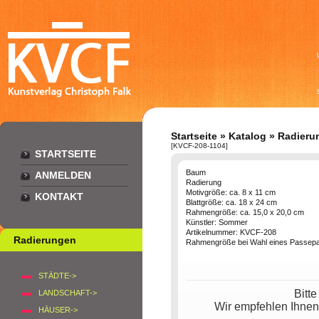
Startseite
»
Katalog
»
Radieru
[KVCF-208-1104]
STARTSEITE
Baum
ANMELDEN
Radierung
Motivgröße: ca. 8 x 11 cm
KONTAKT
Blattgröße: ca. 18 x 24 cm
Rahmengröße: ca. 15,0 x 20,0 cm
Künstler: Sommer
Artikelnummer: KVCF-208
Radierungen
Rahmengröße bei Wahl eines Passepar
STÄDTE->
Bitt
LANDSCHAFT->
Wir empfehlen Ihnen
HÄUSER->