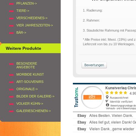
PFLANZEN->
1. Radierung:
TIERE->
VERSCHIEDENES->
2. Rahmen:
VIER JAHRESZEITEN->
3. Staubdichte Rahmung mit Passe
BÄR->
* Alle Preise inkl. Mwst. (19%) und 
Lieferzeit von bis zu 10 Werktagen.
Weitere Produkte
BESONDERE
ANGEBOTE
MORBIDE KUNST
ART-SOUVENIRS
ORIGINALE->
BILDER DER GALERIE->
VOLKER KÜHN->
GALERIESCHIENEN->