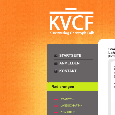
Star
Leh
STARTSEITE
[KVC
ANMELDEN
L
KONTAKT
B
Radierungen
STÄDTE->
LANDSCHAFT->
HÄUSER->