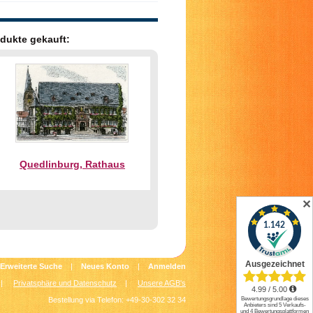
dukte gekauft:
Quedlinburg, Rathaus
✕
Erweiterte Suche
|
Neues Konto
|
Anmelden
|
Privatsphäre und Datenschutz
|
Unsere AGB's
Bestellung via Telefon: +49-30-302 32 34