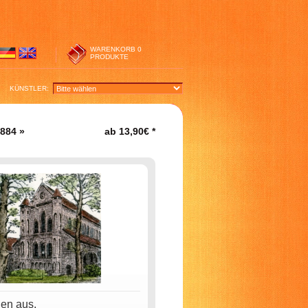
WARENKORB
0
PRODUKTE
KÜNSTLER:
884
»
ab
13,90€
*
nen aus.