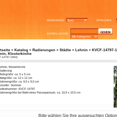
WÄHRUNGEN:
SPRACHEN:
SCHNELLSUCHE:
tseite
»
Katalog
»
Radierungen
»
Städte
»
Lehnin
»
KVCF-14797-1
nin, Klosterkirche
F-14797-1884]
ehnin, Klosterkirche
Radierung
Motivgröße: ca. 5 x 5 cm
lattgröße: ca. 12 x 12 cm
Rahmengröße: ca. 9,0 x 9,0 cm
Künstler: Sommer
Artikelnummer: KVCF-14797
Rahmengröße bei Wahl eines Passepartouts: ca. 10,5 x 10,5 cm
Bitte wählen Sie Ihre ausgesuchten Optio