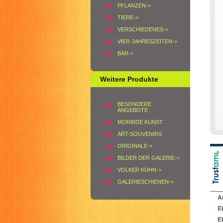
PFLANZEN->
TIERE->
VERSCHIEDENES->
VIER JAHRESZEITEN->
BÄR->
Weitere Produkte
BESONDERE
ANGEBOTE
MORBIDE KUNST
ART-SOUVENIRS
ORIGINALE->
BILDER DER GALERIE->
VOLKER KÜHN->
GALERIESCHIENEN->