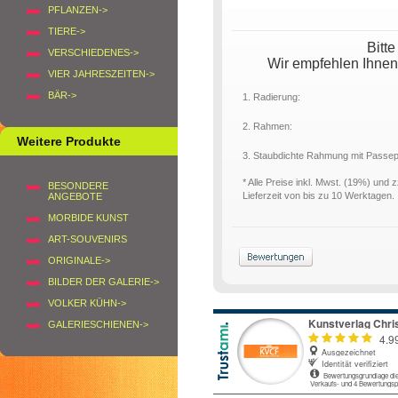
PFLANZEN->
TIERE->
Bitt
VERSCHIEDENES->
Wir empfehlen Ihnen
VIER JAHRESZEITEN->
BÄR->
1. Radierung:
2. Rahmen:
Weitere Produkte
3. Staubdichte Rahmung mit Passe
* Alle Preise inkl. Mwst. (19%) und 
BESONDERE
Lieferzeit von bis zu 10 Werktagen.
ANGEBOTE
MORBIDE KUNST
ART-SOUVENIRS
ORIGINALE->
BILDER DER GALERIE->
VOLKER KÜHN->
GALERIESCHIENEN->