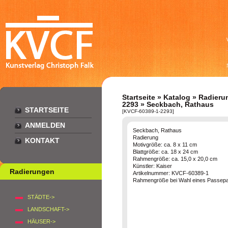
Startseite
»
Katalog
»
Radieru
2293
» Seckbach, Rathaus
STARTSEITE
[KVCF-60389-1-2293]
ANMELDEN
Seckbach, Rathaus
Radierung
KONTAKT
Motivgröße: ca. 8 x 11 cm
Blattgröße: ca. 18 x 24 cm
Rahmengröße: ca. 15,0 x 20,0 cm
Künstler: Kaiser
Radierungen
Artikelnummer: KVCF-60389-1
Rahmengröße bei Wahl eines Passepar
STÄDTE->
LANDSCHAFT->
HÄUSER->