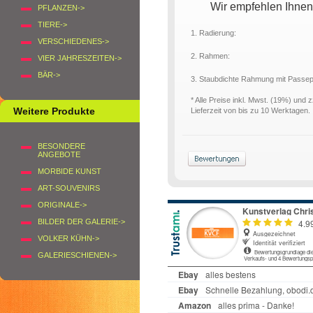
Wir empfehlen Ihnen
PFLANZEN->
TIERE->
1. Radierung:
VERSCHIEDENES->
2. Rahmen:
VIER JAHRESZEITEN->
BÄR->
3. Staubdichte Rahmung mit Passe
* Alle Preise inkl. Mwst. (19%) und 
Weitere Produkte
Lieferzeit von bis zu 10 Werktagen.
BESONDERE
ANGEBOTE
MORBIDE KUNST
ART-SOUVENIRS
ORIGINALE->
BILDER DER GALERIE->
VOLKER KÜHN->
GALERIESCHIENEN->