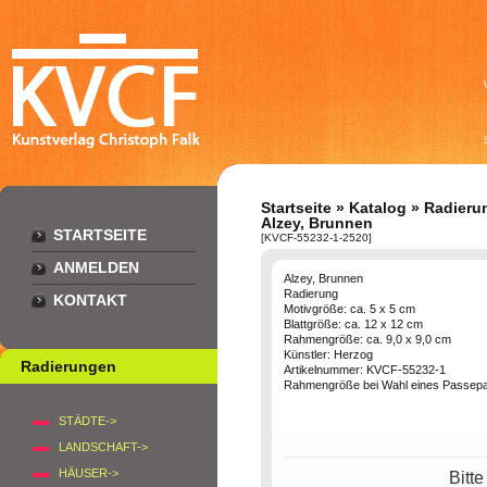
Startseite
»
Katalog
»
Radieru
Alzey, Brunnen
STARTSEITE
[KVCF-55232-1-2520]
ANMELDEN
Alzey, Brunnen
Radierung
KONTAKT
Motivgröße: ca. 5 x 5 cm
Blattgröße: ca. 12 x 12 cm
Rahmengröße: ca. 9,0 x 9,0 cm
Künstler: Herzog
Radierungen
Artikelnummer: KVCF-55232-1
Rahmengröße bei Wahl eines Passepar
STÄDTE->
LANDSCHAFT->
HÄUSER->
Bitt