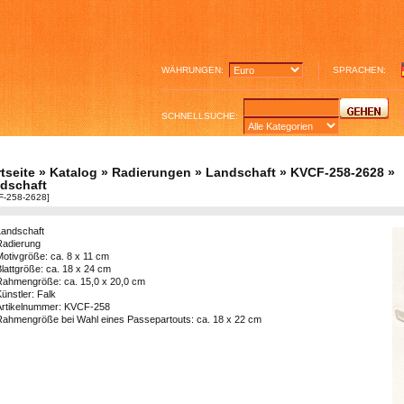
WÄHRUNGEN:
SPRACHEN:
SCHNELLSUCHE:
tseite
»
Katalog
»
Radierungen
»
Landschaft
»
KVCF-258-2628
»
dschaft
F-258-2628]
Landschaft
Radierung
Motivgröße: ca. 8 x 11 cm
lattgröße: ca. 18 x 24 cm
Rahmengröße: ca. 15,0 x 20,0 cm
ünstler: Falk
Artikelnummer: KVCF-258
Rahmengröße bei Wahl eines Passepartouts: ca. 18 x 22 cm