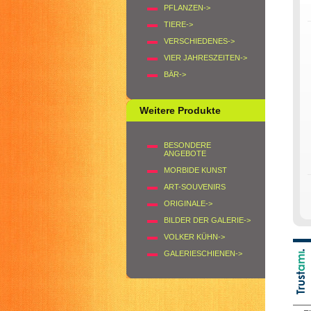
PFLANZEN->
TIERE->
VERSCHIEDENES->
VIER JAHRESZEITEN->
BÄR->
Weitere Produkte
BESONDERE
ANGEBOTE
MORBIDE KUNST
ART-SOUVENIRS
ORIGINALE->
BILDER DER GALERIE->
VOLKER KÜHN->
GALERIESCHIENEN->