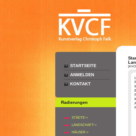
Star
Lan
STARTSEITE
[KVC
ANMELDEN
KONTAKT
B
K
Radierungen
STÄDTE->
LANDSCHAFT->
HÄUSER->