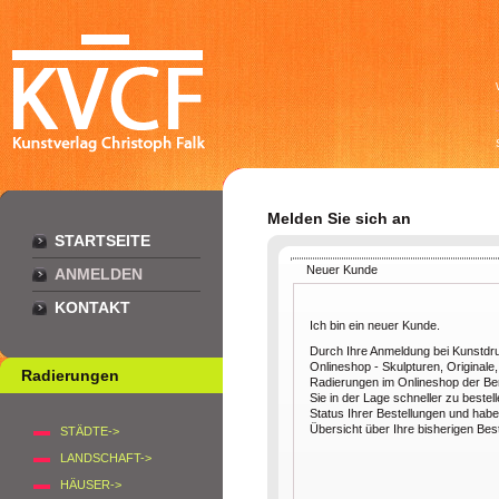
Melden Sie sich an
STARTSEITE
Neuer Kunde
ANMELDEN
KONTAKT
Ich bin ein neuer Kunde.
Durch Ihre Anmeldung bei Kunstdr
Onlineshop - Skulpturen, Originale,
Radierungen
Radierungen im Onlineshop der Berl
Sie in der Lage schneller zu bestel
Status Ihrer Bestellungen und habe
Übersicht über Ihre bisherigen Bes
STÄDTE->
LANDSCHAFT->
HÄUSER->