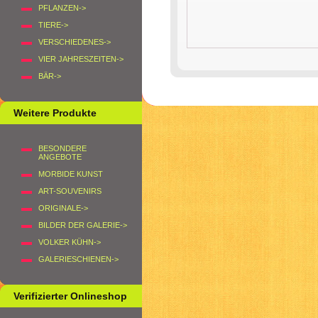
PFLANZEN->
TIERE->
VERSCHIEDENES->
VIER JAHRESZEITEN->
BÄR->
Weitere Produkte
BESONDERE
ANGEBOTE
MORBIDE KUNST
ART-SOUVENIRS
ORIGINALE->
BILDER DER GALERIE->
VOLKER KÜHN->
GALERIESCHIENEN->
Verifizierter Onlineshop