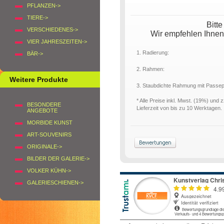
PFLANZEN->
TIERE->
Bitt
VERSCHIEDENES->
Wir empfehlen Ihnen
VIER JAHRESZEITEN->
1. Radierung:
BÄR->
2. Rahmen:
Weitere Produkte
3. Staubdichte Rahmung mit Passe
* Alle Preise inkl. Mwst. (19%) und 
BESONDERE
Lieferzeit von bis zu 10 Werktagen.
ANGEBOTE
MORBIDE KUNST
ART-SOUVENIRS
ORIGINALE->
BILDER DER GALERIE->
VOLKER KÜHN->
GALERIESCHIENEN->