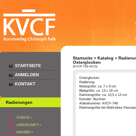
Startseite
»
Katalog
»
Radieru
Osterglocken
STARTSEITE
[KVCF-748-4515]
ANMELDEN
Osterglocken
Radierung
KONTAKT
Motivgröße: ca. 7 x 9 cm
Blattgröße: ca. 13 x 18 cm
Rahmengröße: ca. 10,5 x 13 cm
Künstler: Buchner
Radierungen
Artikelnummer: KVCF-748
Rahmengröße bei Wahl eines Passepar
STÄDTE->
LANDSCHAFT->
HÄUSER->