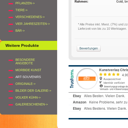
Rahmen:
Gold, bre
PFLANZEN->
TIERE->
VERSCHIEDENES->
VIER JAHRESZEITEN->
* Alle Preise inkl. Mwst. (7%) und zz
Lieferzeit von bis zu 10 Werktagen.
BÄR->
Weitere Produkte
BESONDERE
ANGEBOTE
MORBIDE KUNST
ART-SOUVENIRS
ORIGINALE->
BILDER DER GALERIE->
VOLKER KÜHN->
GALERIESCHIENEN->