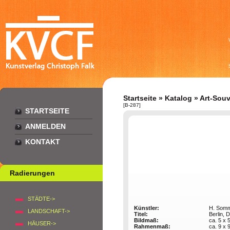
Startseite
»
Katalog
»
Art-Souv
[B-287]
STARTSEITE
ANMELDEN
KONTAKT
Radierungen
STÄDTE->
Künstler:
H. Som
LANDSCHAFT->
Titel:
Berlin,
Bildmaß:
ca. 5 x 
HÄUSER->
Rahmenmaß:
ca. 9 x 