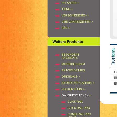
PFLANZEN->
TIERE->
VERSCHIEDENES->
VIER JAHRESZEITEN->
BÄR->
Weitere Produkte
BESONDERE
ANGEBOTE
MORBIDE KUNST
ART-SOUVENIRS
ORIGINALE->
BILDER DER GALERIE->
VOLKER KÜHN->
GALERIESCHIENEN
->
CLICK RAIL
CLICK RAIL PRO
COMBI RAIL PRO