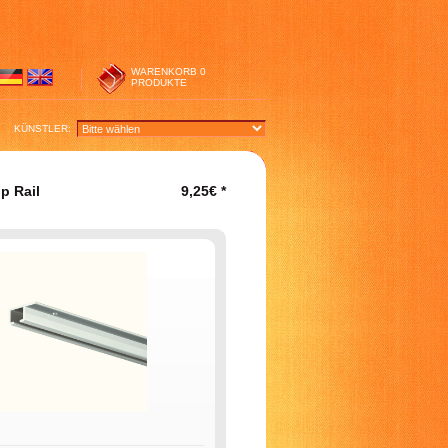
WARENKORB
0
PRODUKTE
KÜNSTLER:
p Rail
9,25€
*