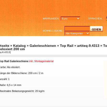
WÄHRUNGEN:
SPRACHEN:
SCHNELLSUCHE:
tseite
»
Katalog
»
Galerieschienen
»
Top Rail
»
artiteq-9.4313
» To
 eloxiert 200 cm
teq-9.4313]
Top Rail Galerieschiene
inkl. Montagematerial
arbe: Alu eloxiert
Länge der Bilderschiene: 200 cm / 2 m
nzahl: 1
Maße: 6,5 x 14 mm
Maximales Belastungsgewicht: 20 kg/m