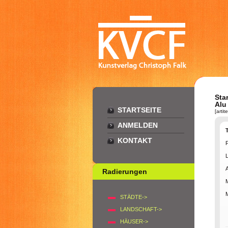
Star
Alu
STARTSEITE
[arti
ANMELDEN
KONTAKT
F
A
Radierungen
STÄDTE->
LANDSCHAFT->
HÄUSER->