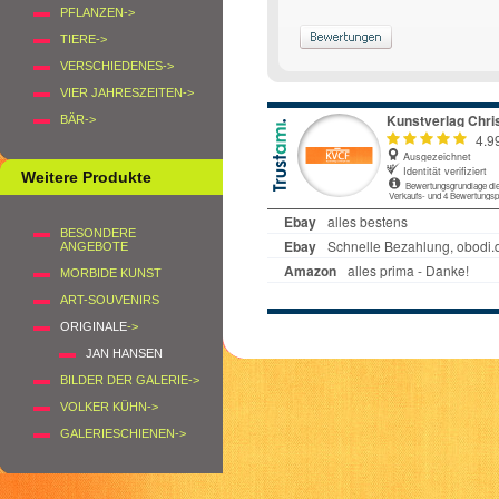
PFLANZEN->
TIERE->
VERSCHIEDENES->
VIER JAHRESZEITEN->
BÄR->
Weitere Produkte
BESONDERE
ANGEBOTE
MORBIDE KUNST
ART-SOUVENIRS
ORIGINALE
->
JAN HANSEN
BILDER DER GALERIE->
VOLKER KÜHN->
GALERIESCHIENEN->