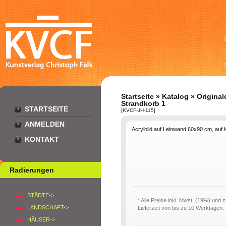
Startseite
»
Katalog
»
Original
Strandkorb 1
STARTSEITE
[KVCF-JH-115]
ANMELDEN
Acrylbild auf Leinwand 60x90 cm, auf
KONTAKT
Radierungen
STÄDTE->
* Alle Preise inkl. Mwst. (19%) und 
LANDSCHAFT->
Lieferzeit von bis zu 10 Werktagen.
HÄUSER->