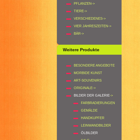
PFLANZEN->
TIERE->
VERSCHIEDENES->
VIER JAHRESZEITEN->
BÄR->
Weitere Produkte
BESONDERE ANGEBOTE
MORBIDE KUNST
ART-SOUVENIRS
ORIGINALE->
BILDER DER GALERIE
->
FARBRADIERUNGEN
GEMÄLDE
HANDKUPFER
LEINWANDBILDER
ÖLBILDER