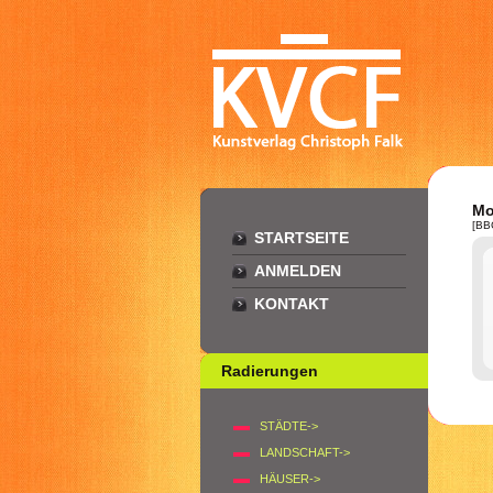
Mo
[BB
STARTSEITE
ANMELDEN
KONTAKT
Radierungen
STÄDTE->
LANDSCHAFT->
HÄUSER->