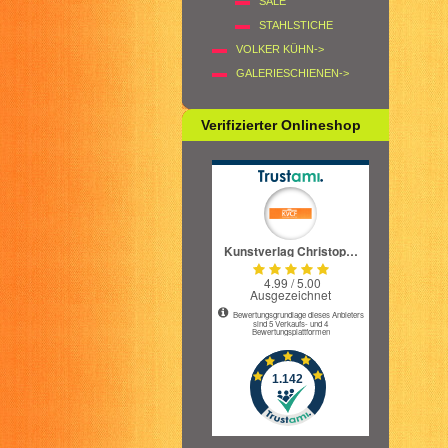
SALE
STAHLSTICHE
VOLKER KÜHN->
GALERIESCHIENEN->
Verifizierter Onlineshop