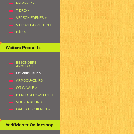
PFLANZEN->
TIERE->
VERSCHIEDENES->
VIER JAHRESZEITEN->
BÄR->
Weitere Produkte
BESONDERE
ANGEBOTE
MORBIDE KUNST
ART-SOUVENIRS
ORIGINALE->
BILDER DER GALERIE->
VOLKER KÜHN->
GALERIESCHIENEN->
Verifizierter Onlineshop