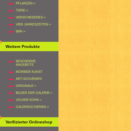
PFLANZEN->
TIERE->
VERSCHIEDENES->
VIER JAHRESZEITEN->
BÄR->
Weitere Produkte
BESONDERE
ANGEBOTE
MORBIDE KUNST
ART-SOUVENIRS
ORIGINALE->
BILDER DER GALERIE->
VOLKER KÜHN->
GALERIESCHIENEN->
Verifizierter Onlineshop