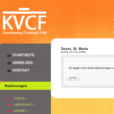
Soest, St. Maria
[KVCF-477-01-2299]
STARTSEITE
ANMELDEN
Es liegen noch keine Bewertungen v
KONTAKT
Radierungen
STÄDTE->
LANDSCHAFT->
HÄUSER->