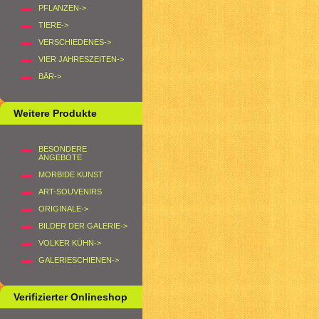
PFLANZEN->
TIERE->
VERSCHIEDENES->
VIER JAHRESZEITEN->
BÄR->
Weitere Produkte
BESONDERE
ANGEBOTE
MORBIDE KUNST
ART-SOUVENIRS
ORIGINALE->
BILDER DER GALERIE->
VOLKER KÜHN->
GALERIESCHIENEN->
Verifizierter Onlineshop