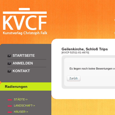
Geilenkirche, Schloß Trips
[KVCF-52511-01-4670]
STARTSEITE
ANMELDEN
Es liegen noch keine Bewertungen v
KONTAKT
Radierungen
STÄDTE->
LANDSCHAFT->
HÄUSER->