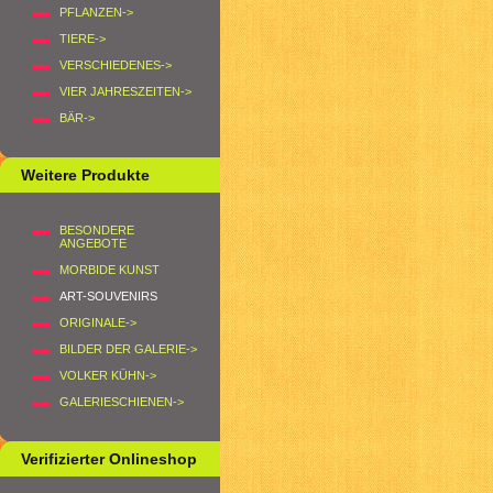
PFLANZEN->
TIERE->
VERSCHIEDENES->
VIER JAHRESZEITEN->
BÄR->
Weitere Produkte
BESONDERE
ANGEBOTE
MORBIDE KUNST
ART-SOUVENIRS
ORIGINALE->
BILDER DER GALERIE->
VOLKER KÜHN->
GALERIESCHIENEN->
Verifizierter Onlineshop