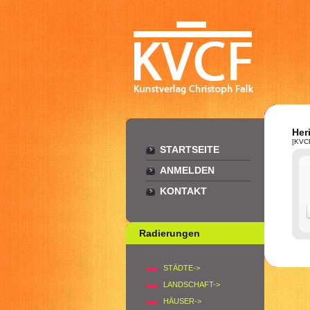
Her
[KVC
STARTSEITE
ANMELDEN
KONTAKT
Radierungen
STÄDTE->
LANDSCHAFT->
HÄUSER->