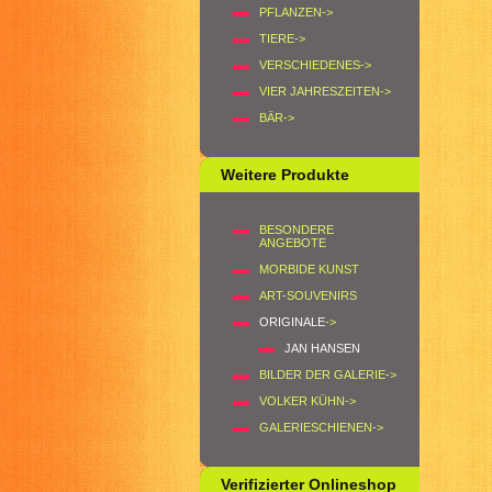
PFLANZEN->
TIERE->
VERSCHIEDENES->
VIER JAHRESZEITEN->
BÄR->
Weitere Produkte
BESONDERE
ANGEBOTE
MORBIDE KUNST
ART-SOUVENIRS
ORIGINALE
->
JAN HANSEN
BILDER DER GALERIE->
VOLKER KÜHN->
GALERIESCHIENEN->
Verifizierter Onlineshop