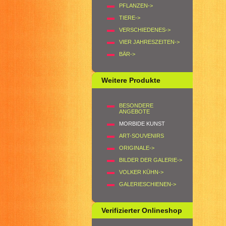
PFLANZEN->
TIERE->
VERSCHIEDENES->
VIER JAHRESZEITEN->
BÄR->
Weitere Produkte
BESONDERE
ANGEBOTE
MORBIDE KUNST
ART-SOUVENIRS
ORIGINALE->
BILDER DER GALERIE->
VOLKER KÜHN->
GALERIESCHIENEN->
Verifizierter Onlineshop