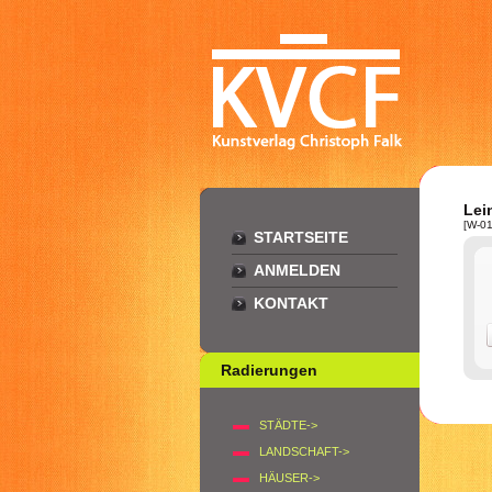
Lei
[W-01
STARTSEITE
ANMELDEN
KONTAKT
Radierungen
STÄDTE->
LANDSCHAFT->
HÄUSER->