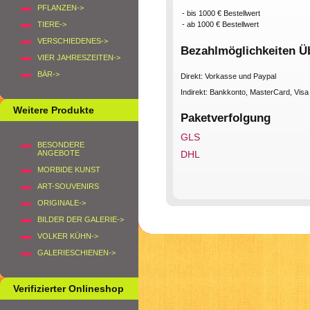
PFLANZEN->
- bis 1000 € Bestellwert
- ab 1000 € Bestellwert
TIERE->
VERSCHIEDENES->
Bezahlmöglichkeiten Ü
VIER JAHRESZEITEN->
BÄR->
Direkt: Vorkasse und Paypal
Indirekt: Bankkonto, MasterCard, Vis
Weitere Produkte
Paketverfolgung
GLS
BESONDERE
ANGEBOTE
DHL
MORBIDE KUNST
ART-SOUVENIRS
ORIGINALE->
BILDER DER GALERIE->
VOLKER KÜHN->
GALERIESCHIENEN->
Verifizierter Onlineshop