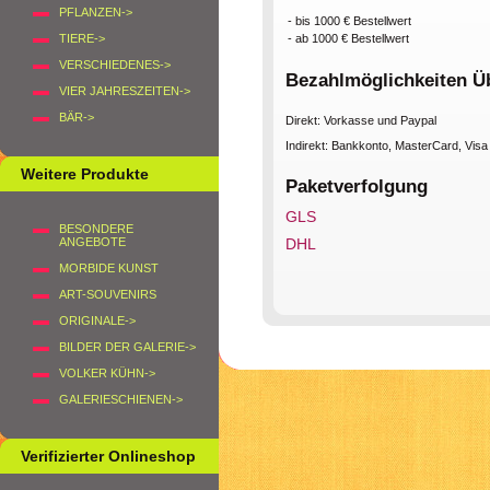
PFLANZEN->
- bis 1000 € Bestellwert
- ab 1000 € Bestellwert
TIERE->
VERSCHIEDENES->
Bezahlmöglichkeiten Ü
VIER JAHRESZEITEN->
BÄR->
Direkt: Vorkasse und Paypal
Indirekt: Bankkonto, MasterCard, Vis
Weitere Produkte
Paketverfolgung
GLS
BESONDERE
ANGEBOTE
DHL
MORBIDE KUNST
ART-SOUVENIRS
ORIGINALE->
BILDER DER GALERIE->
VOLKER KÜHN->
GALERIESCHIENEN->
Verifizierter Onlineshop