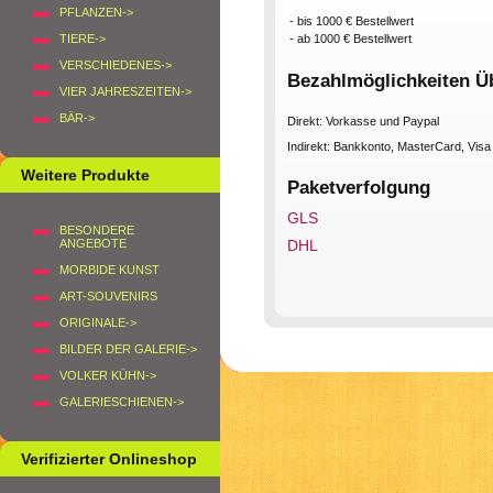
PFLANZEN->
- bis 1000 € Bestellwert
- ab 1000 € Bestellwert
TIERE->
VERSCHIEDENES->
Bezahlmöglichkeiten Ü
VIER JAHRESZEITEN->
BÄR->
Direkt: Vorkasse und Paypal
Indirekt: Bankkonto, MasterCard, Vis
Weitere Produkte
Paketverfolgung
GLS
BESONDERE
ANGEBOTE
DHL
MORBIDE KUNST
ART-SOUVENIRS
ORIGINALE->
BILDER DER GALERIE->
VOLKER KÜHN->
GALERIESCHIENEN->
Verifizierter Onlineshop