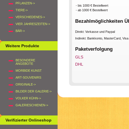
PFLANZEN->
- bis 1000 € Bestellwert
- ab 1000 € Bestellwert
TIERE->
VERSCHIEDENES->
Bezahlmöglichkeiten Ü
VIER JAHRESZEITEN->
BÄR->
Direkt: Vorkasse und Paypal
Indirekt: Bankkonto, MasterCard, Vis
Weitere Produkte
Paketverfolgung
GLS
BESONDERE
ANGEBOTE
DHL
MORBIDE KUNST
ART-SOUVENIRS
ORIGINALE->
BILDER DER GALERIE->
VOLKER KÜHN->
GALERIESCHIENEN->
Verifizierter Onlineshop