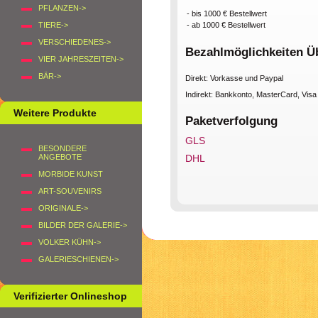
PFLANZEN->
- bis 1000 € Bestellwert
- ab 1000 € Bestellwert
TIERE->
VERSCHIEDENES->
Bezahlmöglichkeiten Ü
VIER JAHRESZEITEN->
BÄR->
Direkt: Vorkasse und Paypal
Indirekt: Bankkonto, MasterCard, Vis
Weitere Produkte
Paketverfolgung
GLS
BESONDERE
ANGEBOTE
DHL
MORBIDE KUNST
ART-SOUVENIRS
ORIGINALE->
BILDER DER GALERIE->
VOLKER KÜHN->
GALERIESCHIENEN->
Verifizierter Onlineshop