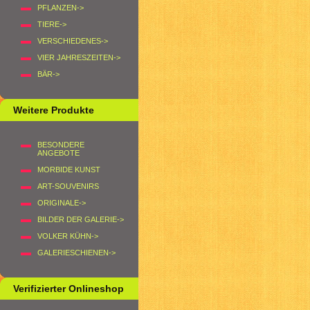
PFLANZEN->
TIERE->
VERSCHIEDENES->
VIER JAHRESZEITEN->
BÄR->
Weitere Produkte
BESONDERE
ANGEBOTE
MORBIDE KUNST
ART-SOUVENIRS
ORIGINALE->
BILDER DER GALERIE->
VOLKER KÜHN->
GALERIESCHIENEN->
Verifizierter Onlineshop