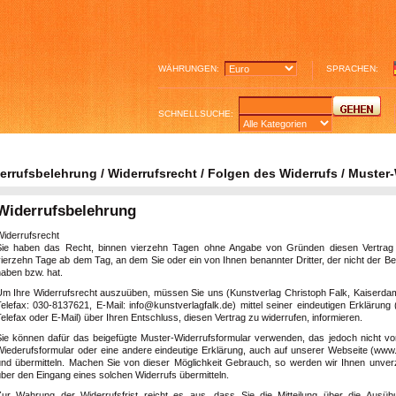
WÄHRUNGEN:
SPRACHEN:
SCHNELLSUCHE:
errufsbelehrung / Widerrufsrecht / Folgen des Widerrufs / Muster
Widerrufsbelehrung
Widerrufsrecht
Sie haben das Recht, binnen vierzehn Tagen ohne Angabe von Gründen diesen Vertrag zu
ierzehn Tage ab dem Tag, an dem Sie oder ein von Ihnen benannter Dritter, der nicht der Be
haben bzw. hat.
Um Ihre Widerrufsrecht auszuüben, müssen Sie uns
(Kunstverlag Christoph Falk, Kaiserda
Telefax: 030-8137621, E-Mail: info@kunstverlagfalk.de)
mittel seiner eindeutigen Erklärung 
elefax oder E-Mail) über Ihren Entschluss, diesen Vertrag zu widerrufen, informieren.
Sie können dafür das beigefügte Muster-Widerrufsformular verwenden, das jedoch nicht vo
Wiederufsformular oder eine andere eindeutige Erklärung, auch auf unserer Webseite (www.k
und übermitteln. Machen Sie von dieser Möglichkeit Gebrauch, so werden wir Ihnen unverzü
ber den Eingang eines solchen Widerrufs übermitteln.
Zur Wahrung der Widerrufsfrist reicht es aus, dass Sie die Mitteilung über die Ausüb