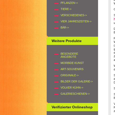
PFLANZEN->
W
TIERE->
O
VERSCHIEDENES->
VIER JAHRESZEITEN->
u
BÄR->
B
Weitere Produkte
W
BESONDERE
ANGEBOTE
MORBIDE KUNST
ART-SOUVENIRS
ORIGINALE->
d
BILDER DER GALERIE->
D
VOLKER KÜHN->
GALERIESCHIENEN->
Verifizierter Onlineshop