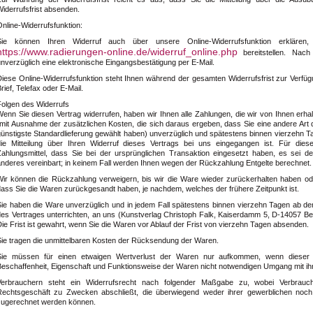
iderrufsfrist absenden.
nline-Widerrufsfunktion:
Sie können Ihren Widerruf auch über unsere Online-Widerrufsfunktion erklären
https://www.radierungen-online.de/widerruf_online.php
bereitstellen. Nach
nverzüglich eine elektronische Eingangsbestätigung per E-Mail.
Diese Online-Widerrufsfunktion steht Ihnen während der gesamten Widerrufsfrist zur Verfügu
rief, Telefax oder E-Mail.
Folgen des Widerrufs
enn Sie diesen Vertrag widerrufen, haben wir Ihnen alle Zahlungen, die wir von Ihnen erhal
(mit Ausnahme der zusätzlichen Kosten, die sich daraus ergeben, dass Sie eine andere Art 
günstigste Standardlieferung gewählt haben) unverzüglich und spätestens binnen vierzehn
die Mitteilung über Ihren Widerruf dieses Vertrags bei uns eingegangen ist. Für di
Zahlungsmittel, dass Sie bei der ursprünglichen Transaktion eingesetzt haben, es sei d
anderes vereinbart; in keinem Fall werden Ihnen wegen der Rückzahlung Entgelte berechnet.
Wir können die Rückzahlung verweigern, bis wir die Ware wieder zurückerhalten haben od
dass Sie die Waren zurückgesandt haben, je nachdem, welches der frühere Zeitpunkt ist.
Sie haben die Ware unverzüglich und in jedem Fall spätestens binnen vierzehn Tagen ab d
es Vertrages unterrichten, an uns (
Kunstverlag Christoph Falk, Kaiserdamm 5, D-14057 Ber
ie Frist ist gewahrt, wenn Sie die Waren vor Ablauf der Frist von vierzehn Tagen absenden.
Sie tragen die unmittelbaren Kosten der Rücksendung der Waren.
Sie müssen für einen etwaigen Wertverlust der Waren nur aufkommen, wenn dieser 
Beschaffenheit, Eigenschaft und Funktionsweise der Waren nicht notwendigen Umgang mit ih
Verbrauchern steht ein Widerrufsrecht nach folgender Maßgabe zu, wobei Verbrauche
Rechtsgeschäft zu Zwecken abschließt, die überwiegend weder ihrer gewerblichen noch ih
zugerechnet werden können.