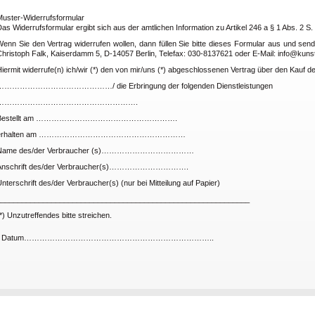
Muster-Widerrufsformular
as Widerrufsformular ergibt sich aus der amtlichen Information zu Artikel 246 a § 1 Abs. 2 S
Wenn Sie den Vertrag widerrufen wollen, dann füllen Sie bitte dieses Formular aus und se
hristoph Falk, Kaiserdamm 5, D-14057 Berlin, Telefax: 030-8137621 oder E-Mail: info@kunst
iermit widerrufe(n) ich/wir (*) den von mir/uns (*) abgeschlossenen Vertrag über den Kauf 
………………………………………/ die Erbringung der folgenden Dienstleistungen
……………………………………………….
Bestellt am ……………………………………………….
erhalten am …………………………………………………
Name des/der Verbraucher (s)………………………………
Anschrift des/der Verbraucher(s)………………………….
nterschrift des/der Verbraucher(s) (nur bei Mitteilung auf Papier)
____________________________________________________________
*) Unzutreffendes bitte streichen.
- Datum………………………………………………………………..