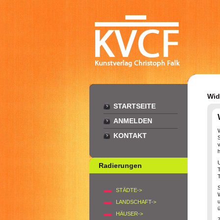
Wid
STARTSEITE
ANMELDEN
KONTAKT
v
Radierungen
T
STÄDTE->
LANDSCHAFT->
ü
HÄUSER->