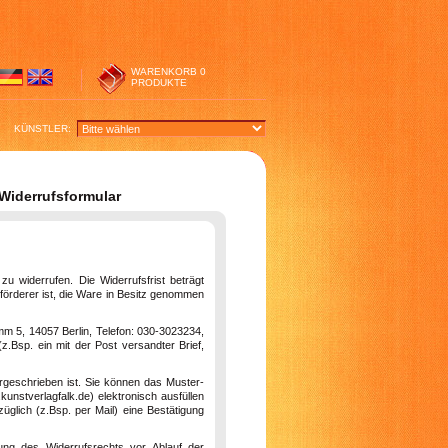
WARENKORB
0
PRODUKTE
KÜNSTLER:
-Widerrufsformular
 widerrufen. Die Widerrufsfrist beträgt
förderer ist, die Ware in Besitz genommen
mm 5, 14057 Berlin, Telefon: 030-3023234,
(z.Bsp. ein mit der Post versandter Brief,
rgeschrieben ist. Sie können das Muster-
unstverlagfalk.de) elektronisch ausfüllen
glich (z.Bsp. per Mail) eine Bestätigung
ung des Widerrufsrechts vor Ablauf der