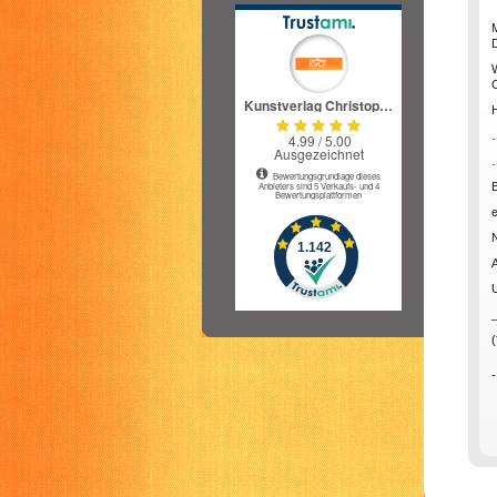
D
C
H
U
(