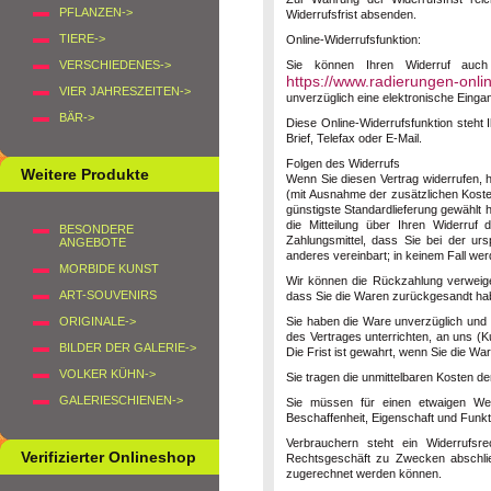
PFLANZEN->
Widerrufsfrist absenden.
TIERE->
Online-Widerrufsfunktion:
Sie können Ihren Widerruf auch 
VERSCHIEDENES->
https://www.radierungen-onli
VIER JAHRESZEITEN->
unverzüglich eine elektronische Einga
BÄR->
Diese Online-Widerrufsfunktion steht 
Brief, Telefax oder E-Mail.
Folgen des Widerrufs
Weitere Produkte
Wenn Sie diesen Vertrag widerrufen, h
(mit Ausnahme der zusätzlichen Kosten
günstigste Standardlieferung gewählt
die Mitteilung über Ihren Widerruf
BESONDERE
Zahlungsmittel, dass Sie bei der ur
ANGEBOTE
anderes vereinbart; in keinem Fall w
MORBIDE KUNST
Wir können die Rückzahlung verweige
ART-SOUVENIRS
dass Sie die Waren zurückgesandt habe
Sie haben die Ware unverzüglich und 
ORIGINALE->
des Vertrages unterrichten, an uns (
K
BILDER DER GALERIE->
Die Frist ist gewahrt, wenn Sie die Wa
VOLKER KÜHN->
Sie tragen die unmittelbaren Kosten 
GALERIESCHIENEN->
Sie müssen für einen etwaigen Wer
Beschaffenheit, Eigenschaft und Funk
Verbrauchern steht ein Widerrufsr
Verifizierter Onlineshop
Rechtsgeschäft zu Zwecken abschließ
zugerechnet werden können.