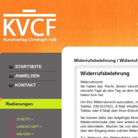
Widerrufsbelehrung / Widerruf
STARTSEITE
Widerrufsbelehrung
ANMELDEN
Widerrufsrecht
KONTAKT
Sie haben das Recht, binnen vierzeh
vierzehn Tage ab dem Tag, an dem Sie 
haben bzw. hat.
Um Ihre Widerrufsrecht auszuüben, 
Radierungen
Telefax: 030-8137621, E-Mail: info@ku
Telefax oder E-Mail) über Ihren Entsch
Sie können dafür das beigefügte Must
STÄDTE->
Wiederufsformular oder eine andere ei
und übermitteln. Machen Sie von dies
LANDSCHAFT->
über den Eingang eines solchen Widerr
HÄUSER->
Zur Wahrung der Widerrufsfrist rei