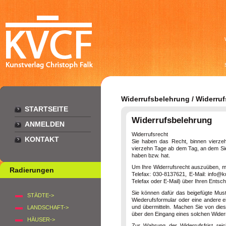
Widerrufsbelehrung / Widerruf
STARTSEITE
Widerrufsbelehrung
ANMELDEN
Widerrufsrecht
KONTAKT
Sie haben das Recht, binnen vierzeh
vierzehn Tage ab dem Tag, an dem Sie 
haben bzw. hat.
Um Ihre Widerrufsrecht auszuüben, 
Radierungen
Telefax: 030-8137621, E-Mail: info@ku
Telefax oder E-Mail) über Ihren Entsch
Sie können dafür das beigefügte Must
STÄDTE->
Wiederufsformular oder eine andere ei
und übermitteln. Machen Sie von dies
LANDSCHAFT->
über den Eingang eines solchen Widerr
HÄUSER->
Zur Wahrung der Widerrufsfrist rei