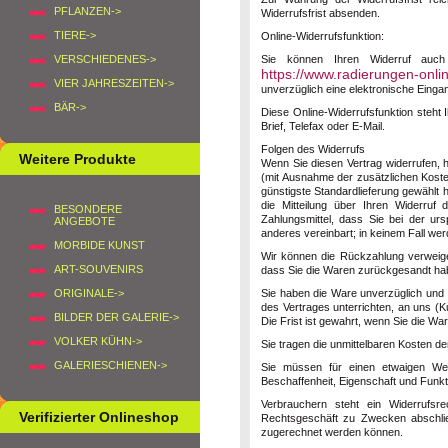
PFLANZEN->
Widerrufsfrist absenden.
TIERE->
Online-Widerrufsfunktion:
Sie können Ihren Widerruf auch 
VERSCHIEDENES->
https://www.radierungen-onli
VIER JAHRESZEITEN->
unverzüglich eine elektronische Einga
BÄR->
Diese Online-Widerrufsfunktion steht 
Brief, Telefax oder E-Mail.
Folgen des Widerrufs
Weitere Produkte
Wenn Sie diesen Vertrag widerrufen, h
(mit Ausnahme der zusätzlichen Kosten
günstigste Standardlieferung gewählt
die Mitteilung über Ihren Widerruf
BESONDERE
Zahlungsmittel, dass Sie bei der ur
ANGEBOTE
anderes vereinbart; in keinem Fall w
MORBIDE KUNST
Wir können die Rückzahlung verweige
ART-SOUVENIRS
dass Sie die Waren zurückgesandt habe
Sie haben die Ware unverzüglich und 
ORIGINALE->
des Vertrages unterrichten, an uns (
K
BILDER DER GALERIE->
Die Frist ist gewahrt, wenn Sie die Wa
VOLKER KÜHN->
Sie tragen die unmittelbaren Kosten 
GALERIESCHIENEN->
Sie müssen für einen etwaigen Wer
Beschaffenheit, Eigenschaft und Funk
Verbrauchern steht ein Widerrufsr
Verifizierter Onlineshop
Rechtsgeschäft zu Zwecken abschließ
zugerechnet werden können.