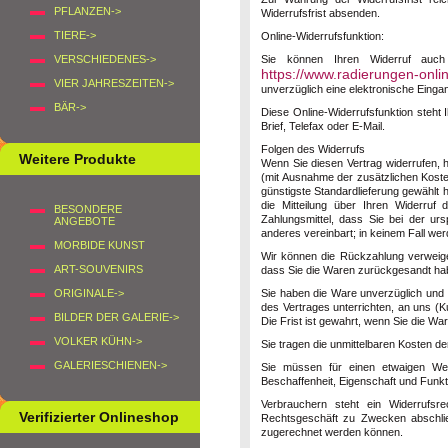
PFLANZEN->
Widerrufsfrist absenden.
TIERE->
Online-Widerrufsfunktion:
Sie können Ihren Widerruf auch 
VERSCHIEDENES->
https://www.radierungen-onli
VIER JAHRESZEITEN->
unverzüglich eine elektronische Einga
BÄR->
Diese Online-Widerrufsfunktion steht 
Brief, Telefax oder E-Mail.
Folgen des Widerrufs
Weitere Produkte
Wenn Sie diesen Vertrag widerrufen, h
(mit Ausnahme der zusätzlichen Kosten
günstigste Standardlieferung gewählt
die Mitteilung über Ihren Widerruf
BESONDERE
Zahlungsmittel, dass Sie bei der ur
ANGEBOTE
anderes vereinbart; in keinem Fall w
MORBIDE KUNST
Wir können die Rückzahlung verweige
ART-SOUVENIRS
dass Sie die Waren zurückgesandt habe
Sie haben die Ware unverzüglich und 
ORIGINALE->
des Vertrages unterrichten, an uns (
K
BILDER DER GALERIE->
Die Frist ist gewahrt, wenn Sie die Wa
VOLKER KÜHN->
Sie tragen die unmittelbaren Kosten 
GALERIESCHIENEN->
Sie müssen für einen etwaigen Wer
Beschaffenheit, Eigenschaft und Funk
Verbrauchern steht ein Widerrufsr
Verifizierter Onlineshop
Rechtsgeschäft zu Zwecken abschließ
zugerechnet werden können.