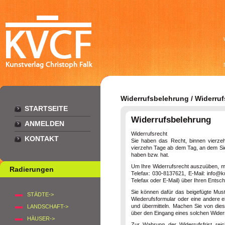
Widerrufsbelehrung / Widerruf
STARTSEITE
Widerrufsbelehrung
ANMELDEN
Widerrufsrecht
KONTAKT
Sie haben das Recht, binnen vierzeh
vierzehn Tage ab dem Tag, an dem Sie 
haben bzw. hat.
Um Ihre Widerrufsrecht auszuüben, 
Radierungen
Telefax: 030-8137621, E-Mail: info@ku
Telefax oder E-Mail) über Ihren Entsch
Sie können dafür das beigefügte Must
STÄDTE->
Wiederufsformular oder eine andere ei
und übermitteln. Machen Sie von dies
LANDSCHAFT->
über den Eingang eines solchen Widerr
HÄUSER->
Zur Wahrung der Widerrufsfrist rei