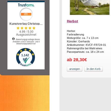
Herbst
Herbst
Farbradierung
Motivgröße: ca. 7 x 13 cm
Künstler: Gerhards
Artikelnummer: KVCF-FR724-01
Rahmengröße bei Wahl eines
Passepartouts: ca. 18 x 24 cm
ab 28,30€