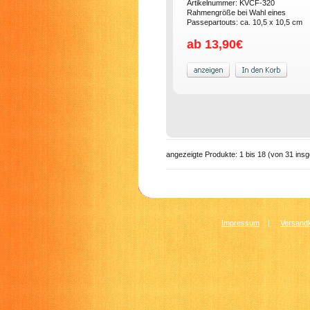
Artikelnummer: KVCF-320
Rahmengröße bei Wahl eines
Passepartouts: ca. 10,5 x 10,5 cm
ab 13,90€
angezeigte Produkte:
1
bis
18
(von
31
insg
Impressum
|
Versandk