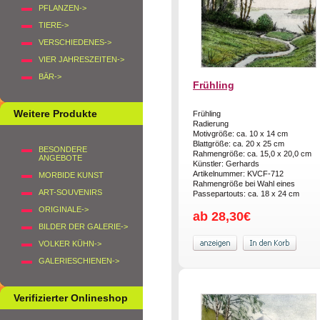
PFLANZEN->
TIERE->
VERSCHIEDENES->
VIER JAHRESZEITEN->
BÄR->
Frühling
Weitere Produkte
Frühling
Radierung
Motivgröße: ca. 10 x 14 cm
Blattgröße: ca. 20 x 25 cm
BESONDERE
Rahmengröße: ca. 15,0 x 20,0 cm
ANGEBOTE
Künstler: Gerhards
Artikelnummer: KVCF-712
MORBIDE KUNST
Rahmengröße bei Wahl eines
ART-SOUVENIRS
Passepartouts: ca. 18 x 24 cm
ORIGINALE->
ab 28,30€
BILDER DER GALERIE->
VOLKER KÜHN->
GALERIESCHIENEN->
Verifizierter Onlineshop