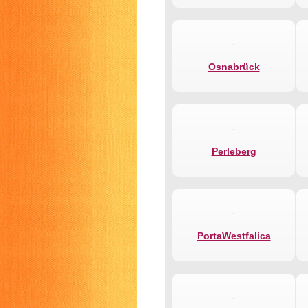
Osnabrück
Perleberg
PortaWestfalica