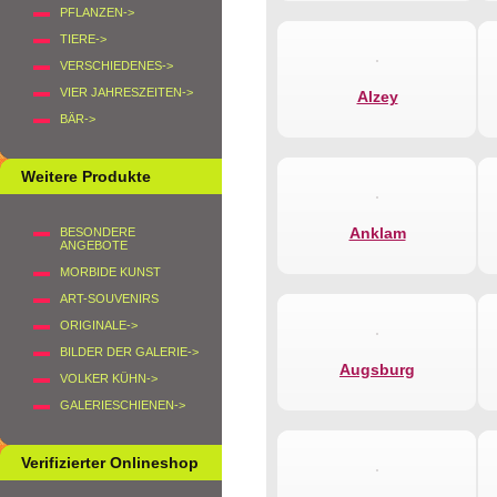
PFLANZEN->
TIERE->
VERSCHIEDENES->
VIER JAHRESZEITEN->
Alzey
BÄR->
Weitere Produkte
Anklam
BESONDERE
ANGEBOTE
MORBIDE KUNST
ART-SOUVENIRS
ORIGINALE->
BILDER DER GALERIE->
Augsburg
VOLKER KÜHN->
GALERIESCHIENEN->
Verifizierter Onlineshop