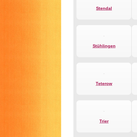
Stendal
Stühlingen
Teterow
Trier