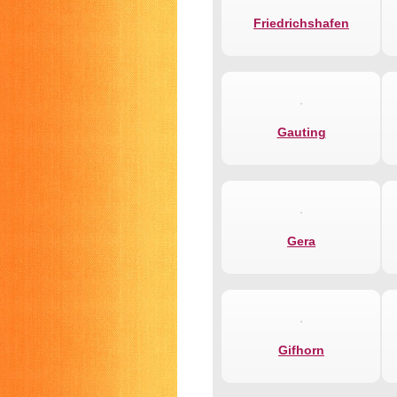
Friedrichshafen
Gauting
Gera
Gifhorn