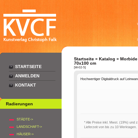
Startseite
»
Katalog
»
Morbide
70x100 cm
STARTSEITE
[W-02-5]
ANMELDEN
Hochwertiger Digitaldruck auf Leinwa
KONTAKT
Radierungen
STÄDTE->
* Alle Preise inkl. Mwst. (19%) und 
LANDSCHAFT->
Lieferzeit von bis zu 10 Werktagen.
HÄUSER->