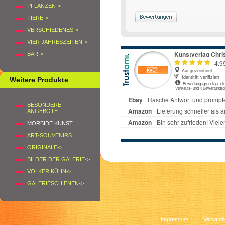
PFLANZEN->
TIERE->
VERSCHIEDENES->
VIER JAHRESZEITEN->
BÄR->
Weitere Produkte
BESONDERE
ANGEBOTE
MORBIDE KUNST
ART-SOUVENIRS
ORIGINALE->
BILDER DER GALERIE->
VOLKER KÜHN->
GALERIESCHIENEN->
Impressum
|
Versandk