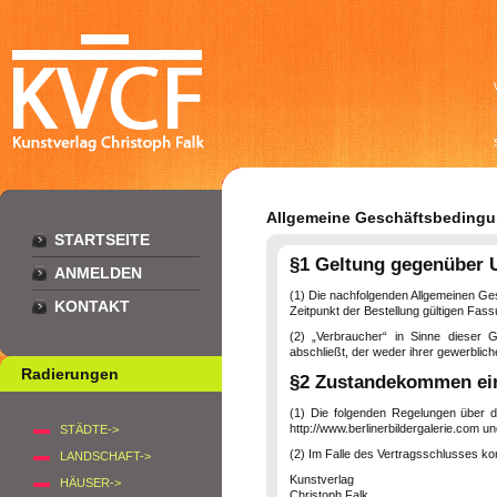
Allgemeine Geschäftsbedingun
STARTSEITE
§1 Geltung gegenüber U
ANMELDEN
(1) Die nachfolgenden Allgemeinen Ges
KONTAKT
Zeitpunkt der Bestellung gültigen Fass
(2) „Verbraucher“ in Sinne dieser 
abschließt, der weder ihrer gewerblic
Radierungen
§2 Zustandekommen ein
(1) Die folgenden Regelungen über de
http://www.berlinerbildergalerie.com u
STÄDTE->
(2) Im Falle des Vertragsschlusses ko
LANDSCHAFT->
Kunstverlag
HÄUSER->
Christoph Falk