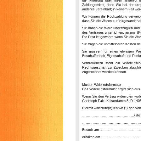
die Mitteilung über Ihren Widerruf
Zahlungsmittel, dass Sie bei der ur
anderes vereinbart; in keinem Fall w
Wir können die Rückzahlung verweige
dass Sie die Waren zurückgesandt habe
Sie haben die Ware unverzüglich und 
des Vertrages unterrichten, an uns (
K
Die Frist ist gewahrt, wenn Sie die Wa
Sie tragen die unmittelbaren Kosten 
Sie müssen für einen etwaigen Wer
Beschaffenheit, Eigenschaft und Funk
Verbrauchern steht ein Widerrufsr
Rechtsgeschäft zu Zwecken abschließ
zugerechnet werden können.
Muster-Widerrufsformular
Das Widerrufsformular ergibt sich aus 
Wenn Sie den Vertrag widerrufen woll
Christoph Falk, Kaiserdamm 5, D-14057
Hiermit widerrufe(n) ich/wir (*) den 
………………………………………/ die Erbringu
……………………………………………
Bestellt am …………………………
erhalten am ………………………