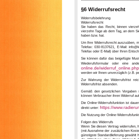
**********************************************
§6 Widerrufsrecht
Widerrufsbelehrung
Widerrufsrecht
Sie haben das Recht, binnen vierzeh
vierzehn Tage ab dem Tag, an dem Sie 
haben bzw. hat.
Um Ihre Widerrufsrecht auszuüben, 
Telefax: 030-8137621, E-Mail: info@k
Telefax oder E-Mail) über Ihren Entsch
Sie können dafür das beigefügte Must
Wiederufsformular oder eine and
online.de/widerruf_online.php
werden wir Ihnen unverzüglich (z.B. pe
Zur Wahrung der Widerrufsfrist rei
Widerrufsfrist absenden.
Gemäß den gesetzlichen Vorgaben ste
können Verbraucher ihren Widerruf au
Die Online-Widerrufsfunktion ist daue
https://www.radieru
direkt unter:
Die Nutzung der Online-Widerrufsfunktio
Folgen des Widerrufs
Wenn Sie diesen Vertrag widerrufen, h
(mit Ausnahme der zusätzlichen Kosten
günstigste Standardlieferung gewählt