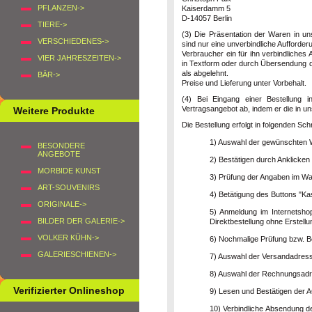
PFLANZEN->
Kaiserdamm 5
D-14057 Berlin
TIERE->
(3) Die Präsentation der Waren in un
VERSCHIEDENES->
sind nur eine unverbindliche Aufforde
Verbraucher ein für ihn verbindliches
VIER JAHRESZEITEN->
in Textform oder durch Übersendung de
als abgelehnt.
BÄR->
Preise und Lieferung unter Vorbehalt.
(4) Bei Eingang einer Bestellung 
Vertragsangebot ab, indem er die in u
Weitere Produkte
Die Bestellung erfolgt in folgenden Schr
1) Auswahl der gewünschten
BESONDERE
ANGEBOTE
2) Bestätigen durch Anklicken
MORBIDE KUNST
3) Prüfung der Angaben im W
ART-SOUVENIRS
4) Betätigung des Buttons "Ka
ORIGINALE->
5) Anmeldung im Internetsho
BILDER DER GALERIE->
Direktbestellung ohne Erstell
VOLKER KÜHN->
6) Nochmalige Prüfung bzw. Be
GALERIESCHIENEN->
7) Auswahl der Versandadress
8) Auswahl der Rechnungsadr
Verifizierter Onlineshop
9) Lesen und Bestätigen der A
10) Verbindliche Absendung d