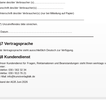
Name des/der Verbraucher (s)………………………………
Anschrift des/der Verbraucher(s)………………………….
nterschrift des/der Verbraucher(s) (nur bei Mitteilung auf Papier)
____________________________________________________________
*) Unzutreffendes bitte streichen.
- Datum………………………………………………………………..
***************************************************************************************************
§7 Vertragsprache
Als Vertragssprache steht ausschließlich Deutsch zur Verfügung.
§8 Kundendienst
Unser Kundendienst für Fragen, Reklamationen und Beanstandungen steht Ihnen werktags v
nter:
elefon: 030 / 302 32 34
elefax: 030 / 813 76 21
-Mail: info@kunstverlagfalk.de
Stand der AGB Juni 2026