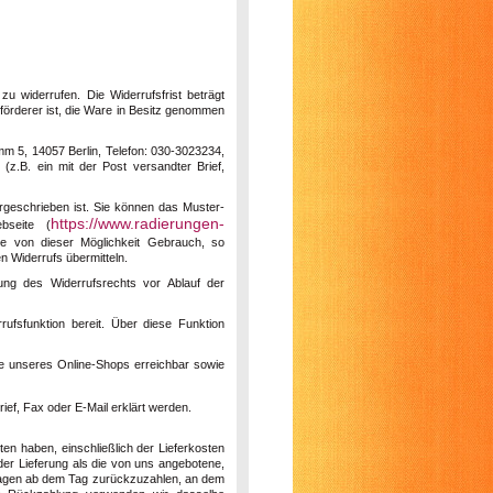
 widerrufen. Die Widerrufsfrist beträgt
förderer ist, die Ware in Besitz genommen
mm 5, 14057 Berlin, Telefon: 030-3023234,
 (z.B. ein mit der Post versandter Brief,
rgeschrieben ist. Sie können das Muster-
https://www.radierungen-
bseite (
Sie von dieser Möglichkeit Gebrauch, so
n Widerrufs übermitteln.
ung des Widerrufsrechts vor Ablauf der
rufsfunktion bereit. Über diese Funktion
ile unseres Online-Shops erreichbar sowie
rief, Fax oder E-Mail erklärt werden.
ten haben, einschließlich der Lieferkosten
der Lieferung als die von uns angebotene,
 Tagen ab dem Tag zurückzuzahlen, an dem