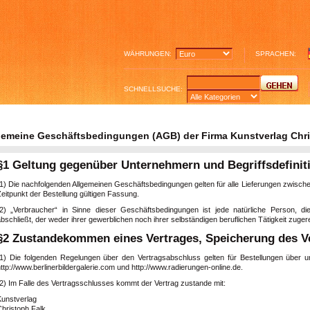
WÄHRUNGEN:
SPRACHEN:
SCHNELLSUCHE:
gemeine Geschäftsbedingungen (AGB) der Firma Kunstverlag Chris
§1 Geltung gegenüber Unternehmern und Begriffsdefinit
(1) Die nachfolgenden Allgemeinen Geschäftsbedingungen gelten für alle Lieferungen zwisch
eitpunkt der Bestellung gültigen Fassung.
(2) „Verbraucher“ in Sinne dieser Geschäftsbedingungen ist jede natürliche Person, 
bschließt, der weder ihrer gewerblichen noch ihrer selbständigen beruflichen Tätigkeit zug
§2 Zustandekommen eines Vertrages, Speicherung des Ve
(1) Die folgenden Regelungen über den Vertragsabschluss gelten für Bestellungen über uns
ttp://www.berlinerbildergalerie.com und http://www.radierungen-online.de.
(2) Im Falle des Vertragsschlusses kommt der Vertrag zustande mit:
Kunstverlag
Christoph Falk