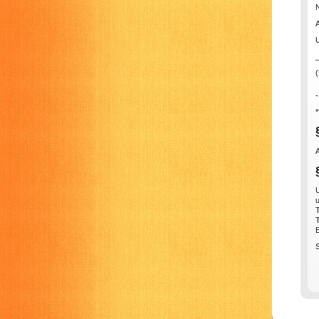
U
(
*
u
T
T
E