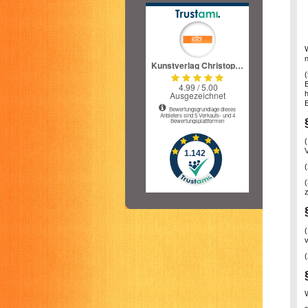
(
(
z
v