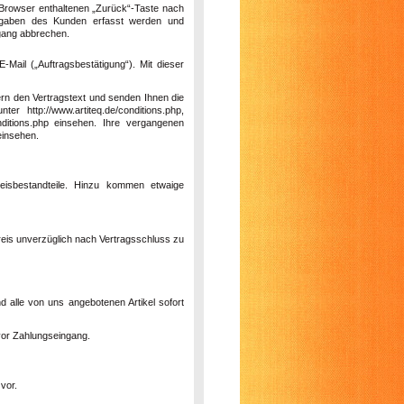
-Browser enthaltenen „Zurück“-Taste nach
 Angaben des Kunden erfasst werden und
rgang abbrechen.
-Mail („Auftragsbestätigung“). Mit dieser
ern den Vertragstext und senden Ihnen die
 http://www.artiteq.de/conditions.php,
conditions.php einsehen. Ihre vergangenen
einsehen.
eisbestandteile. Hinzu kommen etwaige
preis unverzüglich nach Vertragsschluss zu
d alle von uns angebotenen Artikel sofort
vor Zahlungseingang.
vor.