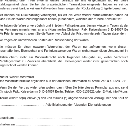
die Mitteilung über Ihren Widerruf dieses Vertrags bei uns eingegangen ist. Für di
Zahlungsmittel, dass Sie bei der ursprünglichen Transaktion eingesetzt haben, es sei d
anderes vereinbart; in keinem Fall werden Ihnen wegen der Rückzahlung Entgelte berechnet.
Wir können die Rückzahlung verweigern, bis wir die Ware wieder zurückerhalten haben od
dass Sie die Waren zurückgesandt haben, je nachdem, welches der frühere Zeitpunkt ist.
Sie haben die Ware unverzüglich und in jedem Fall spätestens binnen vierzehn Tagen ab d
es Vertrages unterrichten, an uns (
Kunstverlag Christoph Falk, Kaiserdamm 5, D-14057 Ber
ie Frist ist gewahrt, wenn Sie die Waren vor Ablauf der Frist von vierzehn Tagen absenden.
Sie tragen die unmittelbaren Kosten der Rücksendung der Waren.
Sie müssen für einen etwaigen Wertverlust der Waren nur aufkommen, wenn dieser 
Beschaffenheit, Eigenschaft und Funktionsweise der Waren nicht notwendigen Umgang mit ih
Verbrauchern steht ein Widerrufsrecht nach folgender Maßgabe zu, wobei Verbrauche
Rechtsgeschäft zu Zwecken abschließt, die überwiegend weder ihrer gewerblichen noch ih
zugerechnet werden können.
Muster-Widerrufsformular
as Widerrufsformular ergibt sich aus der amtlichen Information zu Artikel 246 a § 1 Abs. 2 S
Wenn Sie den Vertrag widerrufen wollen, dann füllen Sie bitte dieses Formular aus und se
hristoph Falk, Kaiserdamm 5, D-14057 Berlin, Telefax: 030-8137621 oder E-Mail: info@kunst
iermit widerrufe(n) ich/wir (*) den von mir/uns (*) abgeschlossenen Vertrag über den Kauf 
………………………………………/ die Erbringung der folgenden Dienstleistungen
……………………………………………….
Bestellt am ……………………………………………….
erhalten am …………………………………………………