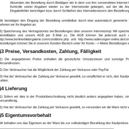
Absenden der Bestellung durch Betätigen der in dem von ihm verwendeten Internet
Kontrolle seiner Angaben wieder zu der Internetseite gelangen, auf der die
Eingabefehler berichtigen bzw. durch Schließen des Internetbrowsers den Bestellvo
Wir bestätigen den Eingang der Bestellung unmittelbar durch eine automatisch generierte E
nehmen wir Ihr Angebot an.
(5) Speicherung des Vertragstextes bei Bestellungen über unseren Internetshop: Wir speich
Bestelldaten und unsere AGB per E-Mail zu. Die AGB können Sie jederzeit auch unter
http://www.berlinerbildergalerie.com/conditions.php und http://www.radierungen-online.de/
Bestellungen können Sie in unserem Kunden-Bereich unter Ihr Konto --> Meine Bestellungen 
§3 Preise, Versandkosten, Zahlung, Fälligkeit
(1) Die angegebenen Preise enthalten die gesetzliche Umsatzsteuer und sonstige Pr
Versandkosten.
2) Der Verbraucher hat die Möglichkeit der Zahlung per Vorkasse oder PayPal.
3) Hat der Verbraucher die Zahlung per Vorkasse gewählt, so verpflichtet er sich, den Kauf
ahlen.
§4 Lieferung
(1) Sofern wir dies in der Produktbeschreibung nicht deutlich anders angegeben haben, sin
ersandfertig.
(2) Hat der Verbraucher die Zahlung per Vorkasse gewählt, so versenden wir die Ware nicht 
§5 Eigentumsvorbehalt
Wir behalten uns das Eigentum an der Ware bis zur vollständigen Bezahlung des Kaufpreises 