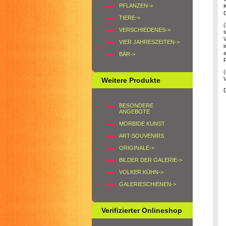
PFLANZEN->
TIERE->
VERSCHIEDENES->
s
V
VIER JAHRESZEITEN->
i
a
BÄR->
P
V
Weitere Produkte
D
BESONDERE
ANGEBOTE
MORBIDE KUNST
ART-SOUVENIRS
ORIGINALE->
BILDER DER GALERIE->
VOLKER KÜHN->
GALERIESCHIENEN->
Verifizierter Onlineshop