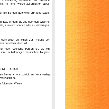
ese Rückzahlung verwenden wir dasselbe
enn, mit Ihnen wurde ausdrücklich etwas
er bis Sie den Nachweis erbracht haben,
em Tag, an dem Sie uns über den Widerruf
lin
) zurückzusenden oder zu übertragen.
Wertverlust auf einen zur Prüfung der
nen zurückzuführen ist.
r jede natürliche Person ist, die ein
rer selbständigen beruflichen Tätigkeit
. 1 Nr. 1 EGBGB.:
nden Sie es an uns zurück an (Kunstverlag
verlagfalk.de).
der folgenden Waren