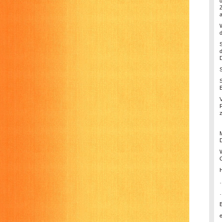
d
D
D
C
H