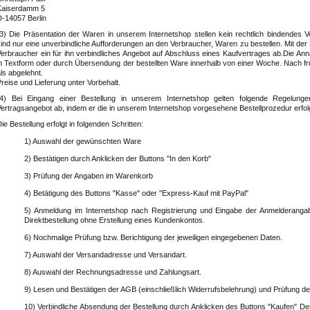
Kaiserdamm 5
D-14057 Berlin
(3) Die Präsentation der Waren in unserem Internetshop stellen kein rechtlich bindendes 
ind nur eine unverbindliche Aufforderungen an den Verbraucher, Waren zu bestellen. Mit der
erbraucher ein für ihn verbindliches Angebot auf Abschluss eines Kaufvertrages ab.Die Anna
n Textform oder durch Übersendung der bestellten Ware innerhalb von einer Woche. Nach fruc
ls abgelehnt.
reise und Lieferung unter Vorbehalt.
(4) Bei Eingang einer Bestellung in unserem Internetshop gelten folgende Regelunge
ertragsangebot ab, indem er die in unserem Internetshop vorgesehene Bestellprozedur erfolg
ie Bestellung erfolgt in folgenden Schritten:
1) Auswahl der gewünschten Ware
2) Bestätigen durch Anklicken der Buttons "In den Korb"
3) Prüfung der Angaben im Warenkorb
4) Betätigung des Buttons "Kasse" oder "Express-Kauf mit PayPal"
5) Anmeldung im Internetshop nach Registrierung und Eingabe der Anmelderanga
Direktbestellung ohne Erstellung eines Kundenkontos.
6) Nochmalige Prüfung bzw. Berichtigung der jeweiligen eingegebenen Daten.
7) Auswahl der Versandadresse und Versandart.
8) Auswahl der Rechnungsadresse und Zahlungsart.
9) Lesen und Bestätigen der AGB (einschließlich Widerrufsbelehrung) und Prüfung der
10) Verbindliche Absendung der Bestellung durch Anklicken des Buttons "Kaufen" D