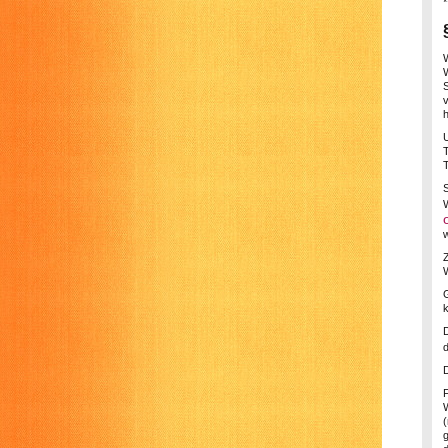
*
v
T
w
W
d
D
W