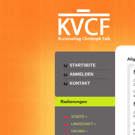
All
STARTSEITE
ANMELDEN
KONTAKT
Z
a
Radierungen
h
STÄDTE->
LANDSCHAFT->
HÄUSER->