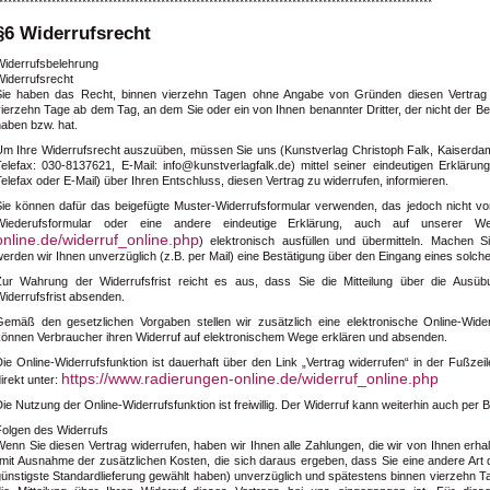
***************************************************************************************************
§6 Widerrufsrecht
Widerrufsbelehrung
Widerrufsrecht
Sie haben das Recht, binnen vierzehn Tagen ohne Angabe von Gründen diesen Vertrag zu
ierzehn Tage ab dem Tag, an dem Sie oder ein von Ihnen benannter Dritter, der nicht der Be
haben bzw. hat.
Um Ihre Widerrufsrecht auszuüben, müssen Sie uns
(Kunstverlag Christoph Falk, Kaiserda
Telefax: 030-8137621, E-Mail: info@kunstverlagfalk.de)
mittel seiner eindeutigen Erklärung
elefax oder E-Mail) über Ihren Entschluss, diesen Vertrag zu widerrufen, informieren.
Sie können dafür das beigefügte Muster-Widerrufsformular verwenden, das jedoch nicht vo
Wiederufsformular oder eine andere eindeutige Erklärung, auch auf unserer We
online.de/widerruf_online.php
) elektronisch ausfüllen und übermitteln. Machen 
erden wir Ihnen unverzüglich (z.B. per Mail) eine Bestätigung über den Eingang eines solche
Zur Wahrung der Widerrufsfrist reicht es aus, dass Sie die Mitteilung über die Ausüb
iderrufsfrist absenden.
Gemäß den gesetzlichen Vorgaben stellen wir zusätzlich eine elektronische Online-Wider
können Verbraucher ihren Widerruf auf elektronischem Wege erklären und absenden.
Die Online-Widerrufsfunktion ist dauerhaft über den Link „Vertrag widerrufen“ in der Fußze
https://www.radierungen-online.de/widerruf_online.php
irekt unter:
ie Nutzung der Online-Widerrufsfunktion ist freiwillig. Der Widerruf kann weiterhin auch per B
Folgen des Widerrufs
enn Sie diesen Vertrag widerrufen, haben wir Ihnen alle Zahlungen, die wir von Ihnen erhal
(mit Ausnahme der zusätzlichen Kosten, die sich daraus ergeben, dass Sie eine andere Art 
günstigste Standardlieferung gewählt haben) unverzüglich und spätestens binnen vierzehn