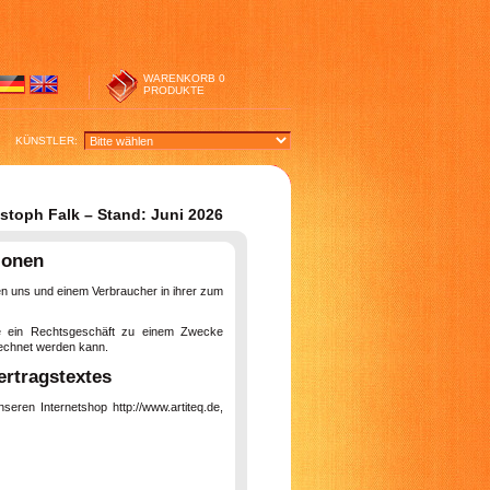
WARENKORB
0
PRODUKTE
KÜNSTLER:
toph Falk – Stand: Juni 2026
ionen
en uns und einem Verbraucher in ihrer zum
die ein Rechtsgeschäft zu einem Zwecke
erechnet werden kann.
rtragstextes
eren Internetshop http://www.artiteq.de,