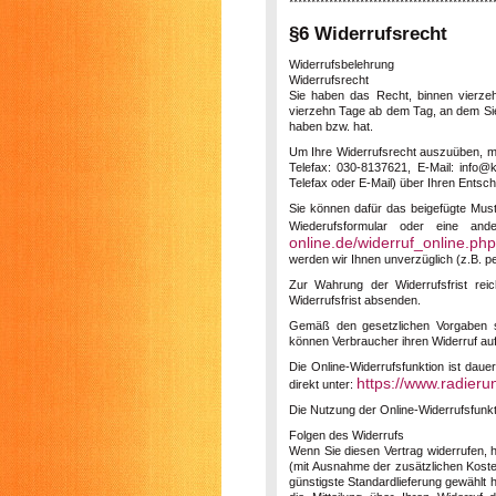
**********************************************
§6 Widerrufsrecht
Widerrufsbelehrung
Widerrufsrecht
Sie haben das Recht, binnen vierzeh
vierzehn Tage ab dem Tag, an dem Sie 
haben bzw. hat.
Um Ihre Widerrufsrecht auszuüben, 
Telefax: 030-8137621, E-Mail: info@k
Telefax oder E-Mail) über Ihren Entsch
Sie können dafür das beigefügte Must
Wiederufsformular oder eine and
online.de/widerruf_online.php
werden wir Ihnen unverzüglich (z.B. pe
Zur Wahrung der Widerrufsfrist rei
Widerrufsfrist absenden.
Gemäß den gesetzlichen Vorgaben ste
können Verbraucher ihren Widerruf au
Die Online-Widerrufsfunktion ist daue
https://www.radieru
direkt unter:
Die Nutzung der Online-Widerrufsfunktio
Folgen des Widerrufs
Wenn Sie diesen Vertrag widerrufen, h
(mit Ausnahme der zusätzlichen Kosten
günstigste Standardlieferung gewählt