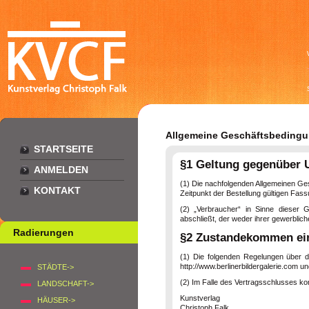
Allgemeine Geschäftsbedingun
STARTSEITE
§1 Geltung gegenüber U
ANMELDEN
(1) Die nachfolgenden Allgemeinen Ges
KONTAKT
Zeitpunkt der Bestellung gültigen Fass
(2) „Verbraucher“ in Sinne dieser 
abschließt, der weder ihrer gewerblic
Radierungen
§2 Zustandekommen ein
(1) Die folgenden Regelungen über de
http://www.berlinerbildergalerie.com u
STÄDTE->
(2) Im Falle des Vertragsschlusses ko
LANDSCHAFT->
Kunstverlag
HÄUSER->
Christoph Falk