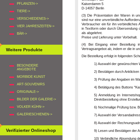
PFLANZEN->
Kaiserdamm 5
D-14057 Berlin
TIERE->
(3) Die Präsentation der Waren in un
VERSCHIEDENES->
sind nur eine unverbindliche Aufforde
Verbraucher ein für ihn verbindliches
VIER JAHRESZEITEN->
in Textform oder durch Übersendung de
als abgelehnt.
BÄR->
Preise und Lieferung unter Vorbehalt.
(4) Bei Eingang einer Bestellung 
Vertragsangebot ab, indem er die in u
Weitere Produkte
Die Bestellung erfolgt in folgenden Schr
1) Auswahl der gewünschten
BESONDERE
ANGEBOTE
2) Bestätigen durch Anklicken
MORBIDE KUNST
3) Prüfung der Angaben im W
ART-SOUVENIRS
4) Betätigung des Buttons "Ka
ORIGINALE->
5) Anmeldung im Internetsho
BILDER DER GALERIE->
Direktbestellung ohne Erstell
VOLKER KÜHN->
6) Nochmalige Prüfung bzw. Be
GALERIESCHIENEN->
7) Auswahl der Versandadress
8) Auswahl der Rechnungsadr
Verifizierter Onlineshop
9) Lesen und Bestätigen der A
10) Verbindliche Absendung d