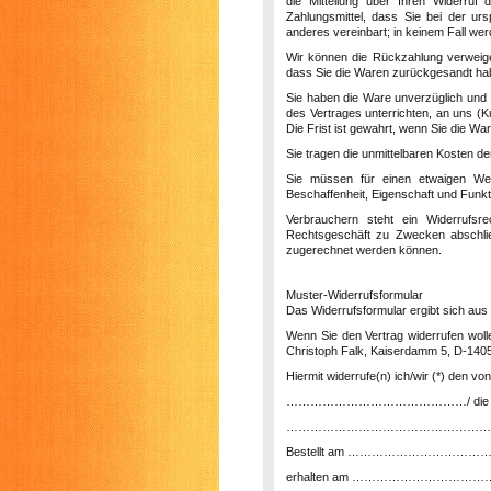
die Mitteilung über Ihren Widerruf
Zahlungsmittel, dass Sie bei der ur
anderes vereinbart; in keinem Fall w
Wir können die Rückzahlung verweige
dass Sie die Waren zurückgesandt habe
Sie haben die Ware unverzüglich und 
des Vertrages unterrichten, an uns (
K
Die Frist ist gewahrt, wenn Sie die Wa
Sie tragen die unmittelbaren Kosten 
Sie müssen für einen etwaigen Wer
Beschaffenheit, Eigenschaft und Funk
Verbrauchern steht ein Widerrufsr
Rechtsgeschäft zu Zwecken abschließ
zugerechnet werden können.
Muster-Widerrufsformular
Das Widerrufsformular ergibt sich aus 
Wenn Sie den Vertrag widerrufen woll
Christoph Falk, Kaiserdamm 5, D-14057
Hiermit widerrufe(n) ich/wir (*) den 
………………………………………/ die Erbringu
……………………………………………
Bestellt am …………………………
erhalten am ………………………