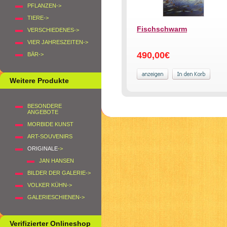
PFLANZEN->
TIERE->
Fischschwarm
VERSCHIEDENES->
VIER JAHRESZEITEN->
490,00€
BÄR->
Weitere Produkte
BESONDERE
ANGEBOTE
MORBIDE KUNST
ART-SOUVENIRS
ORIGINALE
->
JAN HANSEN
BILDER DER GALERIE->
VOLKER KÜHN->
GALERIESCHIENEN->
Verifizierter Onlineshop